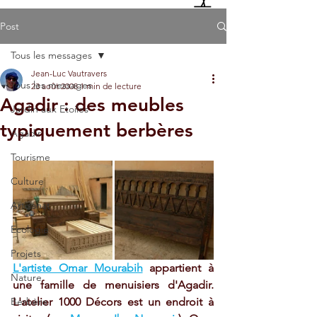
Post
Tous les messages
Jean-Luc Vautravers
Tous les messages
23 août 2008
1 min de lecture
Agadir : des meubles
Jardin aux Etoiles
typiquement berbères
Agadir
Tourisme
Culture
Artisanat
Ecologie
Projets
L'artiste Omar Mourabih
 appartient à 
Nature
une famille de menuisiers d'Agadir. 
Berbère
L'atelier 1000 Décors est un endroit à 