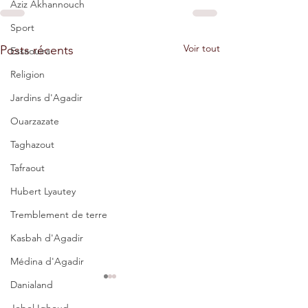
Aziz Akhannouch
Sport
Voir tout
Posts récents
Essaouira
Religion
Jardins d'Agadir
Ouarzazate
Taghazout
Tafraout
Hubert Lyautey
Tremblement de terre
Kasbah d'Agadir
Médina d'Agadir
Danialand