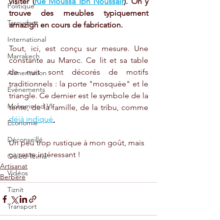
visiter (
rue Moussa Ibn Noussair
). On y 
Politique
trouve des meubles typiquement 
Taroudant
amazigh en cours de fabrication.
International
Tout, ici, est conçu sur mesure. Une 
Marrakech
constante au Maroc. Ce lit et sa table 
de nuit sont décorés de motifs 
Alimentation
traditionnels : la porte "mosquée" et le 
Evénements
triangle. Ce dernier est le symbole de la 
Mohammed VI
tente, de la famille, de la tribu, comme 
déjà indiqué
.
Economie
Déconseillé
Un peu trop rustique à mon goût, mais 
ça reste intéressant !
Ouled Teima
Artisanat
Vidéos
Berbère
Tiznit
Transport