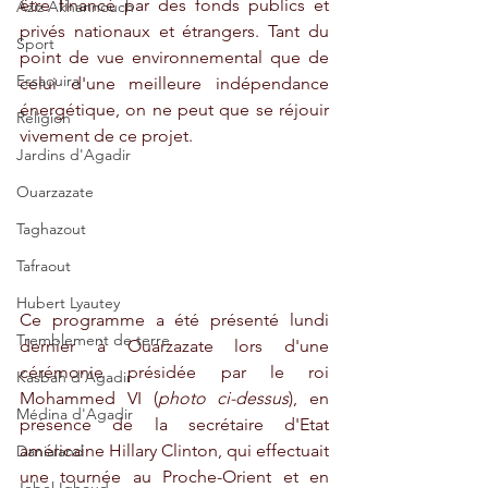
être financé par des fonds publics et 
Aziz Akhannouch
privés nationaux et étrangers. Tant du 
Sport
point de vue environnemental que de 
Essaouira
celui d'une meilleure indépendance 
énergétique, on ne peut que se réjouir 
Religion
vivement de ce projet.
Jardins d'Agadir
Ouarzazate
Taghazout
Tafraout
Hubert Lyautey
Ce programme a été présenté lundi 
Tremblement de terre
dernier à Ouarzazate lors d'une 
cérémonie présidée par le roi 
Kasbah d'Agadir
Mohammed VI (
photo ci-dessus
), en 
Médina d'Agadir
présence de la secrétaire d'Etat 
américaine Hillary Clinton, qui effectuait 
Danialand
une tournée au Proche-Orient et en 