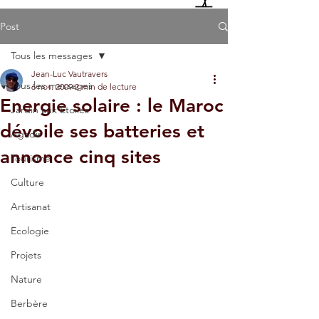
Post
Tous les messages
Jean-Luc Vautravers
Tous les messages
6 nov. 2009
2 min de lecture
Energie solaire : le Maroc
Jardin aux Etoiles
dévoile ses batteries et
Agadir
annonce cinq sites
Tourisme
Culture
Artisanat
Ecologie
Projets
Nature
Berbère