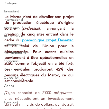
Politique
Taroudant
Le Maroc vient de dévoiler son projet 
International
de production électrique d'origine 
Marrakech
solaire (
ci-dessus
), annonçant la 
création de cinq sites entrant dans le 
Alimentation
cadre du 
pharaonique projet Desertec
Evénements
et de celui de l'Union pour la 
Méditerranée. Pour autant qu'elles 
Mohammed VI
parviennent à être opérationnelles en 
Economie
2020, comme l'objectif en a été fixé, 
Déconseillé
ces centrales produiront 42% des 
besoins électriques du Maroc, ce qui 
Ouled Teima
est considérable. 
Vidéos
D'une capacité de 2'000 mégawatts, 
Tiznit
elles nécessiteront un investissement 
Transport
de neuf milliards de dollars, qui devrait 