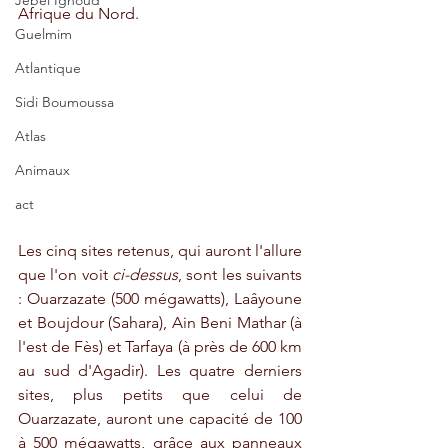
Jebel Ighoud
Afrique du Nord.
Guelmim
Atlantique
Sidi Boumoussa
Atlas
Animaux
act
Les cinq sites retenus, qui auront l'allure 
que l'on voit 
ci-dessus
, sont les suivants 
: Ouarzazate (500 mégawatts), Laâyoune 
et Boujdour (Sahara), Ain Beni Mathar (à 
l'est de Fès) et Tarfaya (à près de 600 km 
au sud d'Agadir). Les quatre derniers 
sites, plus petits que celui de 
Ouarzazate, auront une capacité de 100 
à 500 mégawatts, grâce aux panneaux 