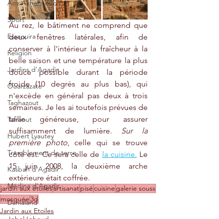
Aziz Akhannouch
Sport
Au rez, le bâtiment ne comprend que 
Essaouira
deux fenêtres latérales, afin de 
conserver à l'intérieur la fraîcheur à la 
Religion
belle saison et une température la plus 
Jardins d'Agadir
douce possible durant la période 
froide (10 degrés au plus bas), qui 
Ouarzazate
n'excède en général pas deux à trois 
Taghazout
semaines. Je les ai toutefois prévues de 
taille généreuse, pour assurer 
Tafraout
suffisamment de lumière. 
Sur la 
Hubert Lyautey
première photo
, celle qui se trouve 
Tremblement de terre
côté est. Ce sera celle de 
la cuisine.
 Le 
15 juin 2008, la deuxième arche 
Kasbah d'Agadir
extérieure était coffrée.
Médina d'Agadir
jardin aux étoiles
artisanat
pisé
cuisine
galerie souss
mosquée
3d
Danialand
Jardin aux Etoiles