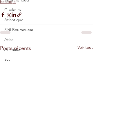
Jebel Ighoud
Ecologie
Guelmim
Atlantique
Sidi Boumoussa
Atlas
Voir tout
Posts récents
Animaux
act