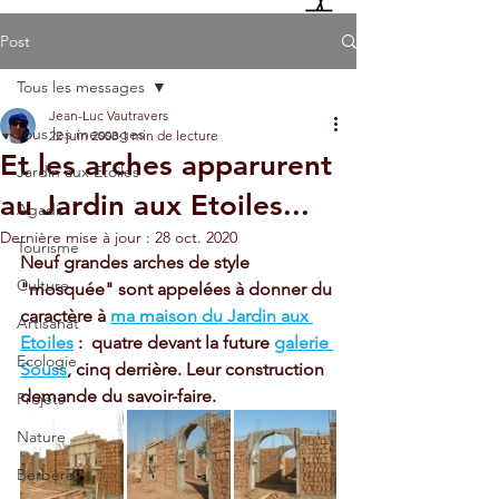
Post
Tous les messages
Jean-Luc Vautravers
Tous les messages
22 juin 2008
1 min de lecture
Et les arches apparurent
Jardin aux Etoiles
au Jardin aux Etoiles...
Agadir
Dernière mise à jour :
28 oct. 2020
Tourisme
Neuf grandes arches de style 
Culture
"mosquée" sont appelées à donner du 
caractère à 
ma maison du Jardin aux 
Artisanat
Etoiles
 :  quatre devant la future 
galerie 
Ecologie
Souss
, cinq derrière. Leur construction 
demande du savoir-faire. 
Projets
Nature
Berbère