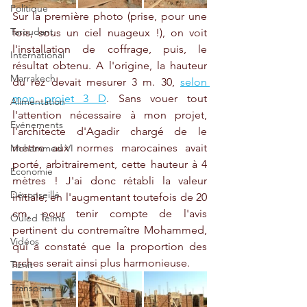
Politique
Sur la première photo (prise, pour une 
Taroudant
fois, sous un ciel nuageux !), on voit 
l'installation de coffrage, puis, le 
International
résultat obtenu. A l'origine, la hauteur 
Marrakech
du rez devait mesurer 3 m. 30, 
selon 
mon projet 3 D
. Sans vouer tout 
Alimentation
l'attention nécessaire à mon projet, 
Evénements
l'architecte d'Agadir chargé de le 
mettre aux normes marocaines avait 
Mohammed VI
porté, arbitrairement, cette hauteur à 4 
Economie
mètres ! J'ai donc rétabli la valeur 
Déconseillé
initiale, en l'augmentant toutefois de 20 
cm, pour tenir compte de l'avis 
Ouled Teima
pertinent du contremaître Mohammed, 
Vidéos
qui a constaté que la proportion des 
arches serait ainsi plus harmonieuse.
Tiznit
Transport