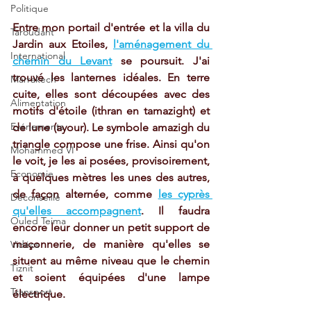
Politique
Entre mon portail d'entrée et la villa du 
Taroudant
Jardin aux Etoiles, 
l'aménagement du 
International
chemin du Levant
 se poursuit. J'ai 
trouvé les lanternes idéales. En terre 
Marrakech
cuite, elles sont découpées avec des 
Alimentation
motifs d'étoile (ithran en tamazight) et 
Evénements
de lune (ayour). Le symbole amazigh du 
triangle compose une frise. Ainsi qu'on 
Mohammed VI
le voit, je les ai posées, provisoirement, 
Economie
à quelques mètres les unes des autres, 
de façon alternée, comme 
les cyprès 
Déconseillé
qu'elles accompagnent
. Il faudra 
Ouled Teima
encore leur donner un petit support de 
maçonnerie, de manière qu'elles se 
Vidéos
situent au même niveau que le chemin 
Tiznit
et soient équipées d'une lampe 
Transport
électrique.