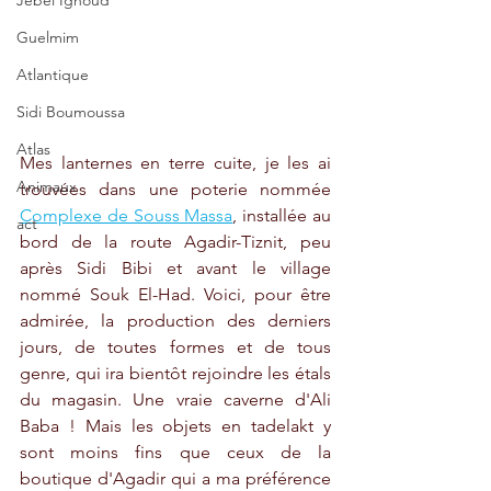
Jebel Ighoud
Guelmim
Atlantique
Sidi Boumoussa
Atlas
Mes lanternes en terre cuite, je les ai 
Animaux
trouvées dans une poterie nommée 
Complexe de Souss Massa
, installée au 
act
bord de la route Agadir-Tiznit, peu 
après Sidi Bibi et avant le village 
nommé Souk El-Had. Voici, pour être 
admirée, la production des derniers 
jours, de toutes formes et de tous 
genre, qui ira bientôt rejoindre les étals 
du magasin. Une vraie caverne d'Ali 
Baba ! Mais les objets en tadelakt y 
sont moins fins que ceux de la 
boutique d'Agadir qui a ma préférence 