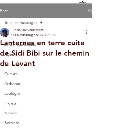
Post
Tous les messages
Jean-Luc Vautravers
Tous les messages
11 avr. 2009
2 min de lecture
Lanternes en terre cuite
Jardin aux Etoiles
de Sidi Bibi sur le chemin
Agadir
du Levant
Tourisme
Culture
Artisanat
Ecologie
Projets
Nature
Berbère