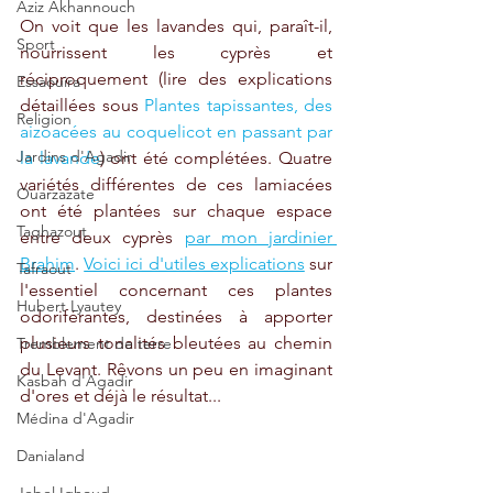
Aziz Akhannouch
On voit que les lavandes qui, paraît-il, 
Sport
nourrissent les cyprès et 
réciproquement (lire des explications 
Essaouira
détaillées sous 
Plantes tapissantes, des 
Religion
aizoacées au coquelicot en passant par 
Jardins d'Agadir
la lavande
) ont été complétées. Quatre 
variétés différentes de ces lamiacées 
Ouarzazate
ont été plantées sur chaque espace 
Taghazout
entre deux cyprès 
par mon jardinier 
Brahim
. 
Voici ici d'utiles explications
 sur 
Tafraout
l'essentiel concernant ces plantes 
Hubert Lyautey
odoriférantes, destinées à apporter 
plusieurs tonalités bleutées au chemin 
Tremblement de terre
du Levant. Rêvons un peu en imaginant 
Kasbah d'Agadir
d'ores et déjà le résultat...
Médina d'Agadir
Danialand