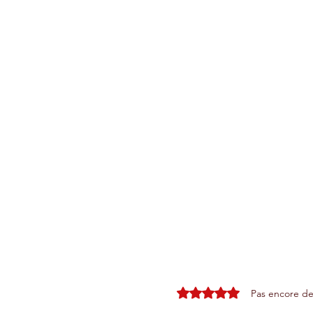
Noté 0 étoile sur 5.
Pas encore de