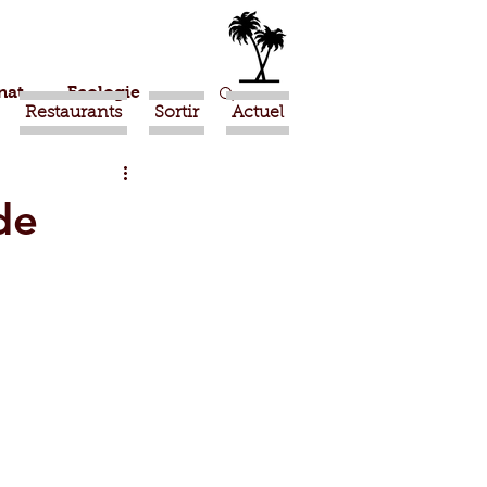
nat
Ecologie
Restaurants
Sortir
Actuel
Marrakech
de
Ouled Teima
Religion