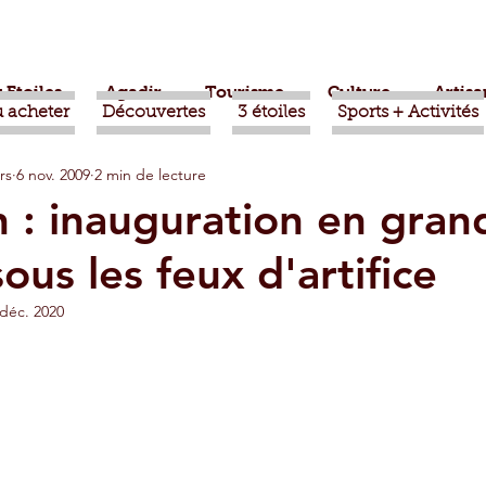
 Etoiles
Agadir
Tourisme
Culture
Artisa
 acheter
Découvertes
3 étoiles
Sports + Activités
rs
6 nov. 2009
2 min de lecture
bère
Politique
Taroudant
International
 : inauguration en gran
us les feux d'artifice
ts
Mohammed VI
Economie
Déconseillé
 déc. 2020
sport
Aziz Akhannouch
Sport
Essaouira
azate
Taghazout
Tafraout