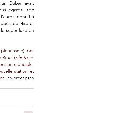
ntis Dubaï avait 
us égards, soit 
d'euros, dont 1,5 
obert de Niro et 
e super luxe au 
pléonasme) ont 
 Bruel (
photo ci-
ension mondiale. 
velle station et 
vec 
les préceptes 