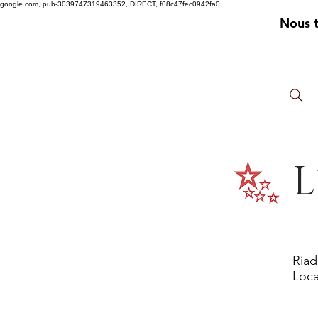
google.com, pub-3039747319463352, DIRECT, f08c47fec0942fa0
Nous 
L
Riad
Loca