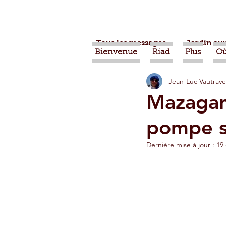
Tous les messages
Jardin aux
Bienvenue
Riad
Plus
Où
Jean-Luc Vautrave
Projets
Nature
Ber
Mazagan
pompe so
Alimentation
Evénemen
Dernière mise à jour :
19
Vidéos
Tiznit
Tran
Jardins d'Agadir
Ouarz