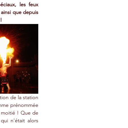
ciaux, les feux 
ainsi que depuis 
!
ion de la station 
emme prénommée 
 moitié ! Que de 
i n'était alors 