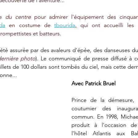
 découverte de l'aventure...
e 
du centre
 pour admirer l'équipement des cinquant
da
 en costume de 
tbourida
,
 qui ont accueilli les 
ompettistes et batteurs. 
 été assurée par des avaleurs d'épée, des danseuses du 
dernière photo
). Le communiqué de presse diffusé à ce
illets de 100 dollars sont tombés du ciel, mais cette der
onne... 
Avec Patrick Bruel
Prince de la démesure, S
coutumier des inaugura
commun. En 1998, Michael 
produit à l'occasion de 
l'hôtel Atlantis aux Ba