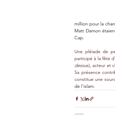
million pour la cha
Matt Damon étaient
Cap.
Une pléiade de pe
participé à la fête
dessu
s), acteur et
Sa présence contrib
constitue une sourc
de l'islam.