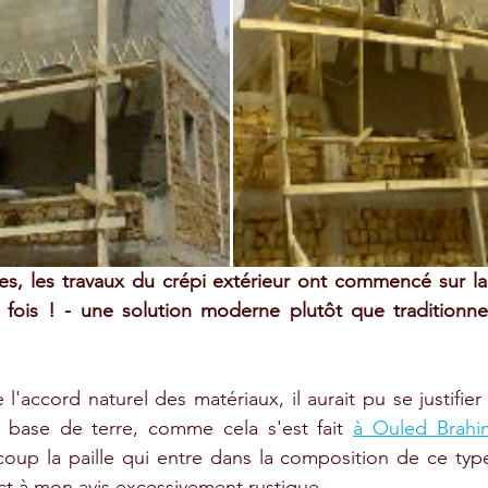
es, les travaux du crépi extérieur ont commencé sur la 
fois ! - une solution moderne plutôt que traditionnel
'accord naturel des matériaux, il aurait pu se justifier
base de terre, comme cela s'est fait 
à Ouled Brahi
oup la paille qui entre dans la composition de ce typ
t à mon avis excessivement rustique. 