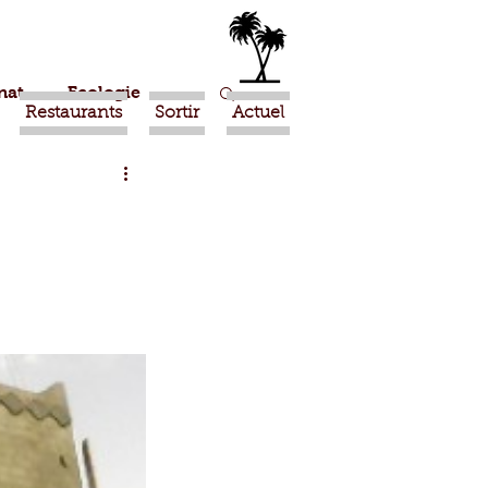
nat
Ecologie
Restaurants
Sortir
Actuel
Marrakech
Ouled Teima
Religion