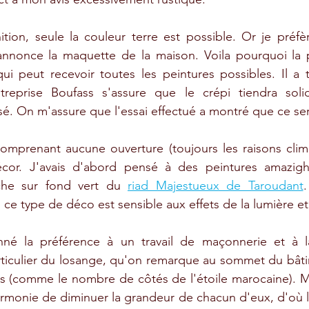
ition, seule la couleur terre est possible. Or je préfè
'annonce la maquette de la maison. Voila pourquoi la p
i peut recevoir toutes les peintures possibles. Il a to
ntreprise Boufass s'assure que le crépi tiendra sol
sé. On m'assure que l'essai effectué a montré que ce sera
mprenant aucune ouverture (toujours les raisons climati
écor. J'avais d'abord pensé à des peintures amazigh
che sur fond vert du 
riad Majestueux de Taroudant
.
ce type de déco est sensible aux effets de la lumière et 
nné la préférence à un travail de maçonnerie et à l
ticulier du losange, qu'on remarque au sommet du bâti
s (comme le nombre de côtés de l'étoile marocaine). Mais
armonie de diminuer la grandeur de chacun d'eux, d'où l