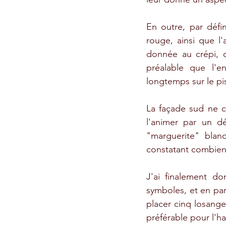
En outre, par défin
rouge, ainsi que l
donnée au crépi, qu
préalable que l'e
longtemps sur le pi
La façade sud ne co
l'animer par un d
"marguerite" blan
constatant combien 
J'ai finalement do
symboles, et en par
placer cinq losange
préférable pour l'h