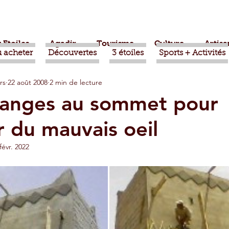
 Etoiles
Agadir
Tourisme
Culture
Artisa
 acheter
Découvertes
3 étoiles
Sports + Activités
rs
22 août 2008
2 min de lecture
bère
Politique
Taroudant
International
sanges au sommet pour
 du mauvais oeil
ts
Mohammed VI
Economie
Déconseillé
févr. 2022
sport
Aziz Akhannouch
Sport
Essaouira
azate
Taghazout
Tafraout