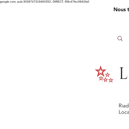
google.com, pub-3039747319463352, DIRECT, f08c47fec0942fa0
Nous 
L
Riad
Loca