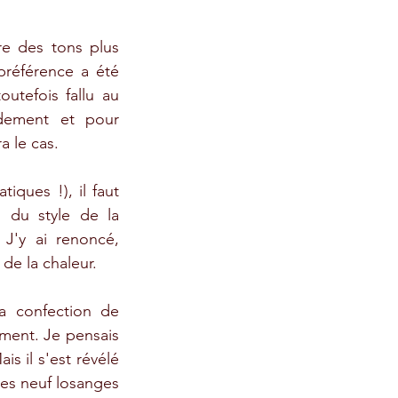
re des tons plus 
référence a été 
utefois fallu au 
idement et pour 
 le cas. 
ques !), il faut 
 du style de la 
 J'y ai renoncé, 
de la chaleur.
a confection de 
ment. Je pensais 
 il s'est révélé 
es neuf losanges 