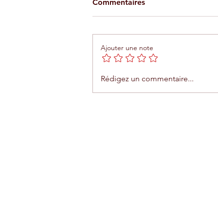
Commentaires
Ajouter une note
Téléphérique d'Agadir : une
Rédigez un commentaire...
expérience unique entre me
et montagne
Contact
Renseignements complémentai