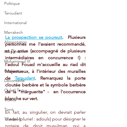
Politique
Taroudant
International
Marrakech
La prospection se poursuit
.  Plusieurs 
Alimentation
personnes me l'avaient recommandé, 
et j'y arrive (accompagné de plusieurs 
Evénements
intermédiaires en concurrence !) : 
Mohammed VI
l'adoul Fouad m'accueille au riad dit 
Economie
Majestueux, à l'intérieur des murailles 
de 
Taroudant
. Remarquez la porte 
Déconseillé
cloutée berbère et le symbole berbère 
Ouled Teima
de la "marguerite" -  en l'occurrence 
blanche sur vert.
Vidéos
Tiznit
En fait, au singulier, on devrait parler 
d'adel (pluriel : adouls) pour désigner le 
Transport
notaire de droit musulman, qui a 