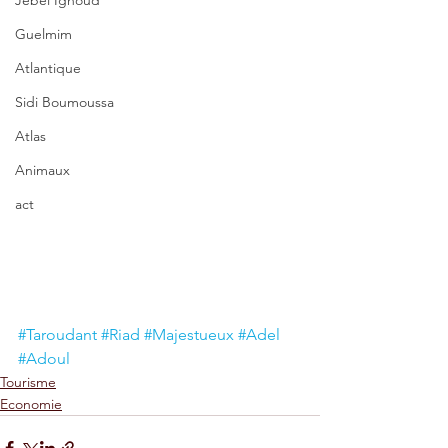
Jebel Ighoud
Guelmim
Atlantique
Sidi Boumoussa
Atlas
Animaux
act
#Taroudant
#Riad
#Majestueux
#Adel
#Adoul
Tourisme
Economie