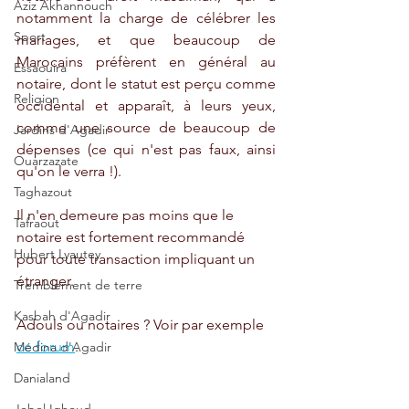
Aziz Akhannouch
notamment la charge de célébrer les 
Sport
mariages, et que beaucoup de 
Marocains préfèrent en général au 
Essaouira
notaire, dont le statut est perçu comme 
Religion
occidental et apparaît, à leurs yeux, 
comme une source de beaucoup de 
Jardins d'Agadir
dépenses (ce qui n'est pas faux, ainsi 
Ouarzazate
qu'on le verra !). 
Taghazout
Il n'en demeure pas moins que le 
Tafraout
notaire est fortement recommandé 
Hubert Lyautey
pour toute transaction impliquant un 
étranger.
Tremblement de terre
Kasbah d'Agadir
Adouls ou notaires ? Voir par exemple 
ce forum
.
Médina d'Agadir
Danialand