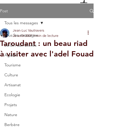
Post
Tous les messages
Jean-Luc Vautravers
Tous les messages
26 août 2007
1 min de lecture
Taroudant : un beau riad
Jardin aux Etoiles
à visiter avec l'adel Fouad
Agadir
Tourisme
Culture
Artisanat
Ecologie
Projets
Nature
Berbère