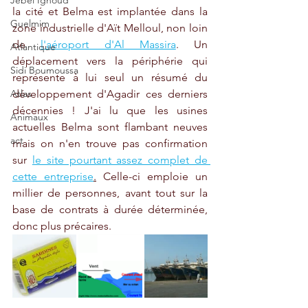
Jebel Ighoud
la cité et Belma est implantée dans la 
Guelmim
zone industrielle d'Aït Melloul, non loin 
de 
l'aéroport d'Al Massira
. Un 
Atlantique
déplacement vers la périphérie qui 
Sidi Boumoussa
représente à lui seul un résumé du 
Atlas
développement d'Agadir ces derniers 
décennies ! J'ai lu que les usines 
Animaux
actuelles Belma sont flambant neuves 
act
mais on n'en trouve pas confirmation 
sur 
le site pourtant assez complet de 
cette entreprise
.
 Celle-ci emploie un 
millier de personnes, avant tout sur la 
base de contrats à durée déterminée, 
donc plus précaires.