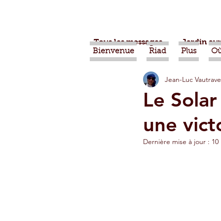
Tous les messages
Jardin aux
Bienvenue
Riad
Plus
Où
Jean-Luc Vautrave
Projets
Nature
Ber
Le Sola
une vict
Alimentation
Evénemen
Dernière mise à jour :
10 
Vidéos
Tiznit
Tran
Jardins d'Agadir
Ouarz