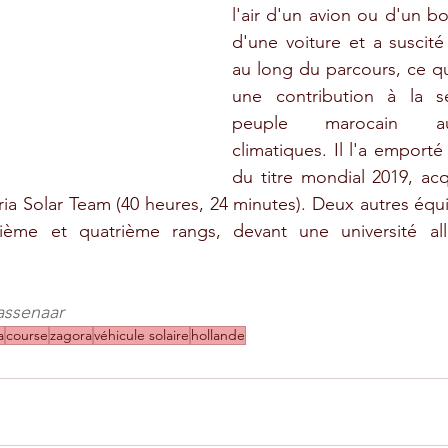
l'air d'un avion ou d'un bo
d'une voiture et a suscité 
au long du parcours, ce qui
une contribution à la sen
peuple marocain au
climatiques. Il l'a emporté
du titre mondial 2019, acqu
ia Solar Team (40 heures, 24 minutes). Deux autres équi
sième et quatrième rangs, devant une université al
ssenaar
a
course
zagora
véhicule solaire
hollande