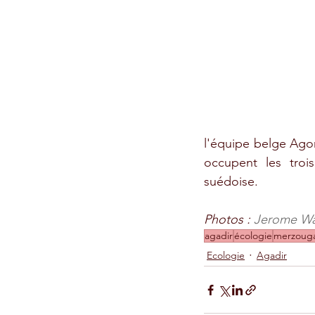
l'équipe belge Agor
occupent les troi
suédoise.
Photos : 
Jerome Wa
agadir
écologie
merzoug
Ecologie
Agadir