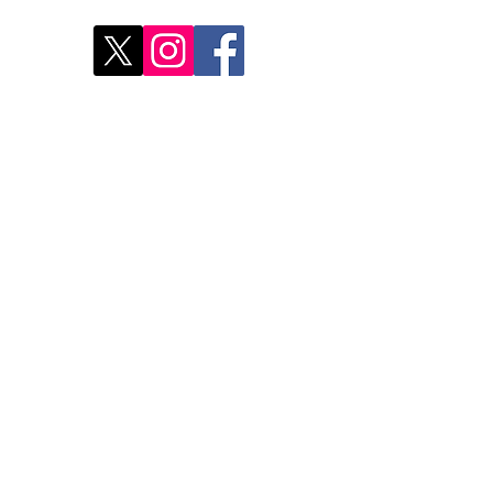
Déco
Rest
Où a
Nos 
Do Not Sell My Personal Information