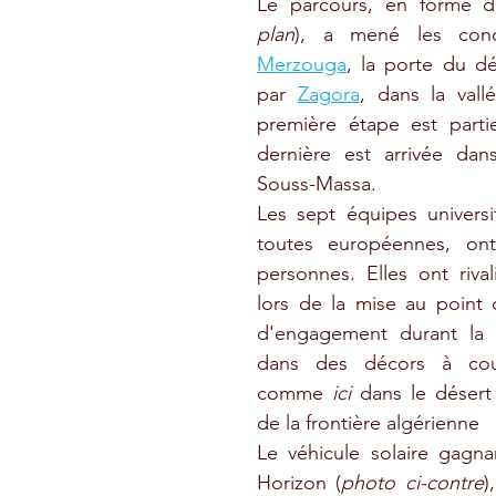
Le parcours, en forme d
plan
Merzouga
, la porte du dé
par 
Zagora
, dans la vall
première étape est parti
dernière est arrivée dans
Souss-Massa. 
Les sept équipes universi
toutes européennes, ont
personnes. Elles ont rivali
lors de la mise au point 
d'engagement durant la c
dans des décors à coup
comme 
ici
dans le désert
de la frontière algérienne 
Le véhicule solaire gagn
Horizon (
photo ci-contre
)