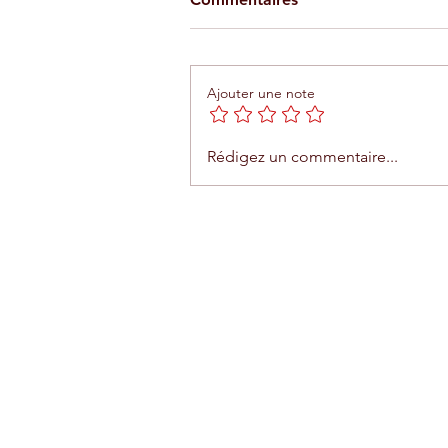
Ajouter une note
Agadir : le Trambus entrera
Rédigez un commentaire...
en fonction le 19 avril 2026
Contact
Renseignements complémentai