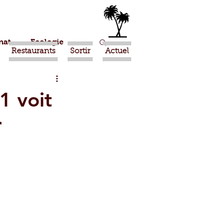
nat
Ecologie
Restaurants
Sortir
Actuel
Marrakech
1 voit
r
Ouled Teima
Religion