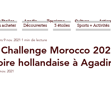
 Etoiles
Agadir
Tourisme
Culture
Artisa
 acheter
Découvertes
3 étoiles
Sports + Activités
rs
9 nov. 2021
1 min de lecture
bère
Politique
Taroudant
International
r Challenge Morocco 202
oire hollandaise à Agadi
ts
Mohammed VI
Economie
Déconseillé
nov. 2021
sport
Aziz Akhannouch
Sport
Essaouira
azate
Taghazout
Tafraout