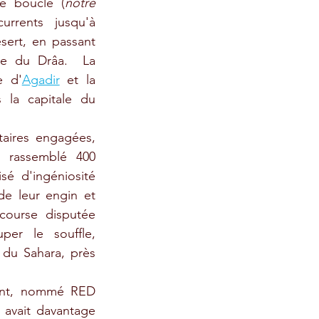
e boucle (
notre 
), a mené les concurrents jusqu'à 
sert, en passant 
ée du Drâa.  La 
e d'
Agadir
 et la 
 la capitale du 
taires engagées, 
 rassemblé 400 
sé d'ingéniosité 
de leur engin et 
ourse disputée 
er le souffle, 
 du Sahara, près 
ant, nommé RED 
, avait davantage 