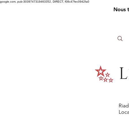
google.com, pub-3039747319463352, DIRECT, f08c47fec0942fa0
Nous 
L
Riad
Loca