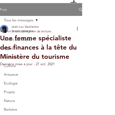
Post
Tous les messages
Jean-Luc Vautravers
Tous les messages
31 déc. 2019
3 min de lecture
Une femme spécialiste
Jardin aux Etoiles
des finances à la tête du
Agadir
Ministère du tourisme
Tourisme
Dernière mise à jour :
27 oct. 2021
Culture
Artisanat
Ecologie
Projets
Nature
Berbère