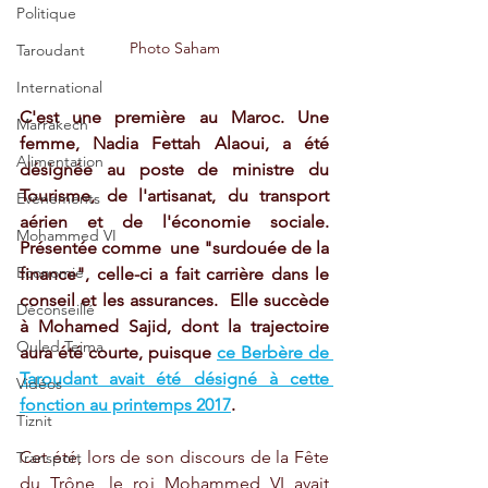
Politique
Photo Saham
Taroudant
International
C'est une première au Maroc. Une 
Marrakech
femme, Nadia Fettah Alaoui, a été 
Alimentation
désignée au poste de ministre du 
Tourisme, de l'artisanat, du transport 
Evénements
aérien et de l'économie sociale.  
Mohammed VI
Présentée comme  une "surdouée de la 
Economie
finance", celle-ci a fait carrière dans le 
conseil et les assurances.  Elle succède 
Déconseillé
à Mohamed Sajid, dont la trajectoire 
Ouled Teima
aura été courte, puisque 
ce Berbère de 
Taroudant avait été désigné à cette 
Vidéos
fonction au printemps 2017
.
Tiznit
Cet été, lors de son discours de la Fête 
Transport
du Trône, le roi Mohammed VI avait 