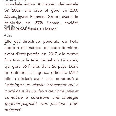
Jebel Ighoud
mondiale Arthur Andersen, démantelé 
Guelmim
en 2002, elle crée et gère en 2000 
Maroc Invest Finances Group, avant de 
Atlantique
rejoindre en 2005 Saham, société 
Sidi Boumoussa
d'assurance basée au Maroc. 
Atlas
Elle est directrice générale du Pôle 
Animaux
support et finances de cette dernière, 
act
avant d'être portée, en  2017, à la même 
fonction à la tête de Saham Finances, 
qui gére 56 filiales dans 26 pays. Dans 
un entretien à l'agence officielle MAP, 
elle a déclaré avoir ainsi contribué à 
"d
éployer un réseau intéressant qui a 
porté haut les couleurs de notre pays et 
contribué à construire une stratégie 
gagnant-gagnant avec plusieurs pays 
africains
”.