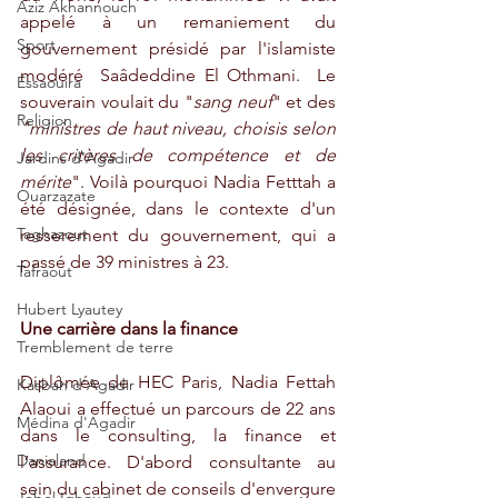
Aziz Akhannouch
appelé à un remaniement du 
Sport
gouvernement présidé par l'islamiste 
modéré  Saâdeddine El Othmani.  Le 
Essaouira
souverain voulait du "
sang neuf
" et des 
Religion
"ministres de haut niveau, choisis selon 
les critères de compétence et de 
Jardins d'Agadir
mérite
". Voilà pourquoi Nadia Fetttah a 
Ouarzazate
été désignée, dans le contexte d'un 
Taghazout
resserement du gouvernement, qui a 
passé de 39 ministres à 23.
Tafraout
Hubert Lyautey
Une carrière dans la finance
Tremblement de terre
Diplômée de HEC Paris, Nadia Fettah 
Kasbah d'Agadir
Alaoui a effectué un parcours de 22 ans 
Médina d'Agadir
dans le consulting, la finance et 
Danialand
l’assurance. D'abord consultante au 
sein du cabinet de conseils d'envergure 