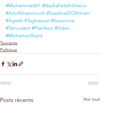
#MohammedVI
#NadiaFettahAlaoui
#AzizAkhannouch
#SaadineElOthmani
#Agadir
#Taghazout
#Essaouira
#Taroudant
#PlanAzur
#Vidéo
#MohamedSajid
Tourisme
Politique
Voir tout
Posts récents