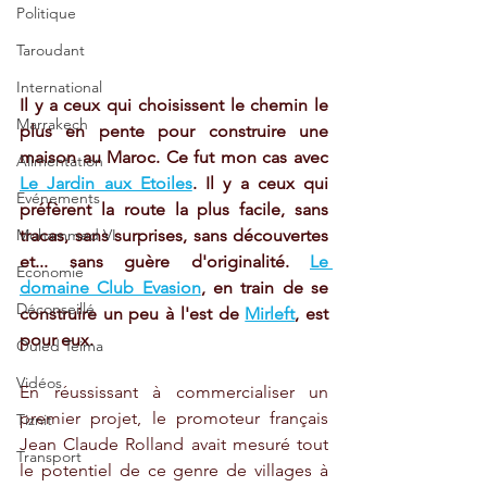
Politique
Taroudant
International
Il y a ceux qui choisissent le chemin le 
Marrakech
plus en pente pour construire une 
maison au Maroc. Ce fut mon cas avec 
Alimentation
Le Jardin aux Etoiles
. Il y a ceux qui 
Evénements
préfèrent la route la plus facile, sans 
Mohammed VI
tracas, sans surprises, sans découvertes 
et... sans guère d'originalité. 
Le 
Economie
domaine Club Evasion
, en train de se 
Déconseillé
construire un peu à l'est de 
Mirleft
, est 
pour eux.
Ouled Teima
Vidéos
En réussissant à commercialiser un 
premier projet, le promoteur français 
Tiznit
Jean Claude Rolland avait mesuré tout 
Transport
le potentiel de ce genre de villages à 