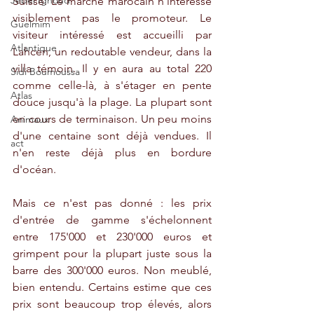
Jebel Ighoud
Suisse. Le marché marocain n'intéresse 
visiblement pas le promoteur. Le 
Guelmim
visiteur intéressé est accueilli par 
Atlantique
Lahcen, un redoutable vendeur, dans la 
villa témoin. Il y en aura au total 220 
Sidi Boumoussa
comme celle-là, à s'étager en pente 
Atlas
douce jusqu'à la plage. La plupart sont 
en cours de terminaison. Un peu moins 
Animaux
d'une centaine sont déjà vendues. Il 
act
n'en reste déjà plus en bordure 
d'océan. 
Mais ce n'est pas donné : les prix 
d'entrée de gamme s'échelonnent 
entre 175'000 et 230'000 euros et 
grimpent pour la plupart juste sous la 
barre des 300'000 euros. Non meublé, 
bien entendu. Certains estime que ces 
prix sont beaucoup trop élevés, alors 