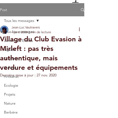
Post
Tous les messages
Jean-Luc Vautravers
Tous les messages
4 janv. 2008
3 min de lecture
Village du Club Evasion à
Jardin aux Etoiles
Mirleft : pas très
Agadir
authentique, mais
Tourisme
verdure et équipements
Culture
Dernière mise à jour :
27 nov. 2020
Artisanat
Ecologie
Projets
Nature
Berbère