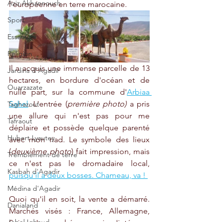
Aziz Akhannouch
l'européenne en terre marocaine. 
Sport
Essaouira
Religion
Il a acquis une immense parcelle de 13 
Jardins d'Agadir
hectares, en bordure d'océan et de 
Ouarzazate
nulle part, sur la commune d'
Arbiaa 
Sahel
. L'entrée (
première photo)
 a pris 
Taghazout
une allure qui n'est pas pour me 
Tafraout
déplaire et possède quelque parenté 
Hubert Lyautey
avec mon riad. Le symbole des lieux 
(
deuxième photo
) fait impression, mais 
Tremblement de terre
ce n'est pas le dromadaire local, 
Kasbah d'Agadir
puisqu'il a deux bosses. Chameau, va ! 
Médina d'Agadir
Quoi qu'il en soit, la vente a démarré. 
Danialand
Marchés visés : France, Allemagne, 