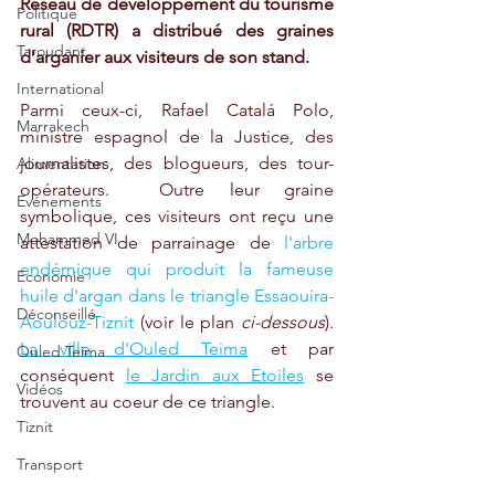
Réseau de développement du tourisme 
Politique
rural (RDTR) a distribué des graines 
Taroudant
d'arganier aux visiteurs de son stand. 
International
Parmi ceux-ci, Rafael Catalá Polo, 
Marrakech
ministre espagnol de la Justice, des 
journalistes, des blogueurs, des tour-
Alimentation
opérateurs.  Outre leur graine 
Evénements
symbolique, ces visiteurs ont reçu une 
Mohammed VI
attestation de parrainage de 
l'arbre 
endémique qui produit la fameuse 
Economie
huile d'argan dans le triangle Essaouira-
Déconseillé
Aoulouz-Tiznit
 (voir le plan 
ci-dessous
). 
La ville d'Ouled Teima
 et par 
Ouled Teima
conséquent 
le Jardin aux Etoiles
 se 
Vidéos
trouvent au coeur de ce triangle.  
Tiznit
Transport