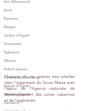
Aziz Akhannouch
Sport
Essaouira
Religion
Jardins d'Agadir
Ouarzazate
Taghazout
Tafraout
Hubert Lyautey
Chacune de ces graines sera plantée 
Tremblement de terre
dans l’arganeraie du Souss Massa avec 
Kasbah d'Agadir
l’appui de l’Agence nationale de 
développement des zones oasiennes 
Médina d'Agadir
et de l’arganeraie. 
Danialand