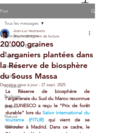
Post
Tous les messages
Jean-Luc Vautravers
Tous les messages
28 janv. 2017
2 min de lecture
20'000 graines
Jardin aux Etoiles
d'arganiers plantées dans
Agadir
la Réserve de biosphère
Tourisme
du Souss Massa
Culture
Dernière mise à jour :
27 sept. 2025
Artisanat
La Réserve de biosphère de 
Ecologie
l'arganeraie du Sud du Maroc reconnue 
par l'UNESCO a reçu le "Prix de forêt 
Projets
durable" lors du 
Salon international du 
Nature
tourisme (FITUR)
 qui vient de se 
Berbère
dérouler à Madrid. Dans ce cadre, le 