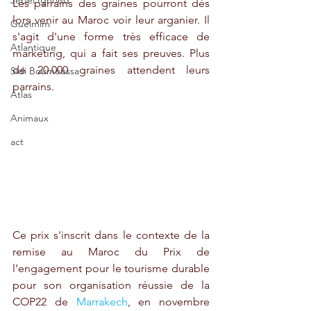
Jebel Ighoud
Les parrains des graines pourront dès 
lors venir au Maroc voir leur arganier. Il  
Guelmim
s'agit d'une forme très efficace de 
Atlantique
marketing, qui a fait ses preuves. Plus 
de 20.000 graines attendent leurs 
Sidi Boumoussa
parrains.
Atlas
Animaux
act
Ce prix s'inscrit dans le contexte de la 
remise au Maroc du Prix de 
l’engagement pour le tourisme durable 
pour son organisation réussie de la 
COP22 de 
Marrakech
, en novembre 