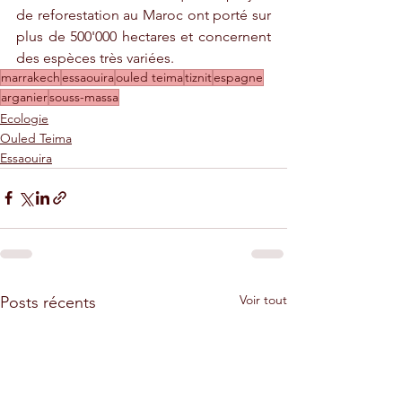
de reforestation au Maroc ont porté sur 
plus de 500'000 hectares et concernent 
des espèces très variées.
marrakech
essaouira
ouled teima
tiznit
espagne
arganier
souss-massa
Ecologie
Ouled Teima
Essaouira
Voir tout
Posts récents