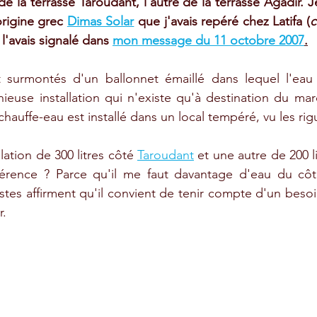
de la terrasse Taroudant, l'autre de la terrasse Agadir. 
rigine grec 
Dimas Solar
 que j'avais repéré chez Latifa (
c
 l'avais signalé dans 
mon message du 11 octobre 2007
.
surmontés d'un ballonnet émaillé dans lequel l'eau 
ieuse installation qui n'existe qu'à destination du ma
hauffe-eau est installé dans un local tempéré, vu les rigu
lation de 300 litres côté 
Taroudant
 et une autre de 200 l
férence ? Parce qu'il me faut davantage d'eau du côté
istes affirment qu'il convient de tenir compte d'un besoin
r.