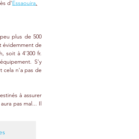
ès d'
Essaouira
.
peu plus de 500 
ent évidemment de 
soit à 4'300 fr. 
 équipement. S'y 
 cela n'a pas de 
stinés à assurer 
ura pas mal... Il 
s 