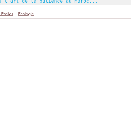
u l'art de la patience au Maroc...
 Etoiles
Ecologie