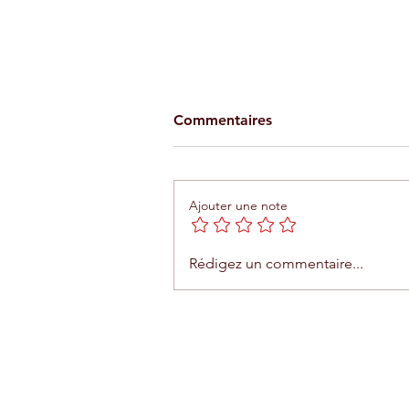
Commentaires
Ajouter une note
Téléphérique d'Agadir : une
Rédigez un commentaire...
expérience unique entre me
et montagne
Contact