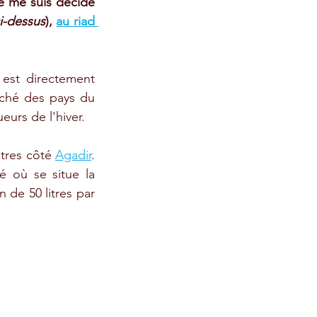
Je me suis décidé 
i-dessus
), 
au riad 
est directement 
rché des pays du 
eurs de l'hiver.
itres côté 
Agadir
. 
 où se situe la 
 de 50 litres par 