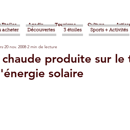
 Etoiles
Agadir
Tourisme
Culture
Artisa
 acheter
Découvertes
3 étoiles
Sports + Activités
rs
20 nov. 2008
2 min de lecture
bère
Politique
Taroudant
International
 chaude produite sur le 
l'énergie solaire
ts
Mohammed VI
Economie
Déconseillé
sport
Aziz Akhannouch
Sport
Essaouira
azate
Taghazout
Tafraout