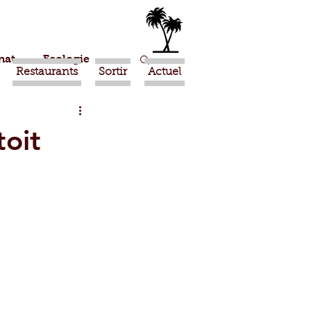
nat
Ecologie
Restaurants
Sortir
Actuel
Marrakech
toit
Ouled Teima
Religion