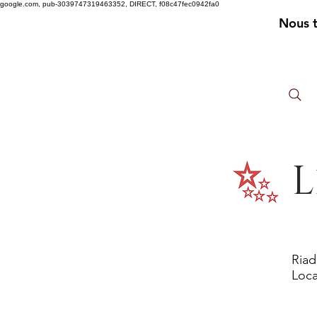
google.com, pub-3039747319463352, DIRECT, f08c47fec0942fa0
Nous 
L
Riad
Loca