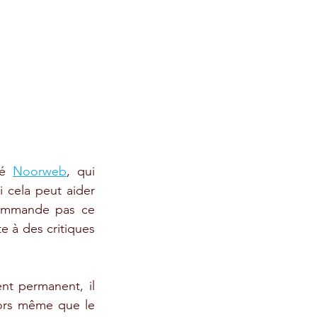
mé 
Noorweb
, qui 
cela peut aider 
ommande pas ce 
te à des critiques 
t permanent, il 
ors même que le 