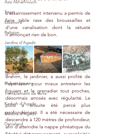
Aziz Akhannouch
Sport
L'assainissement intervenu a permis de 
faire table rase des broussailles et 
Essaouira
d'une canalisation dont la vétusté 
Religion
n'annonçait rien de bon.
Jardins d'Agadir
Ouarzazate
Taghazout
Tafraout
Brahim, le jardinier, a aussi profité de 
Hubert Lyautey
l'opération pour mieux entretenir les 
figuiers et le grenadier tout proches, 
Tremblement de terre
désormais arrosés avec régularité. Le 
Kasbah d'Agadir
puits a ensuite été percé plus 
profondément. Il a été nécessaire de 
Médina d'Agadir
descendre à 120 mètres de profondeur, 
Danialand
afin d'atteindre la nappe phréatique du 
Souss, dangereusement surexploitée 