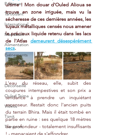
Politique
ultime ! Mon douar d'Ouled Alioua se 
trouve en zone irriguée, mais vu la 
Taroudant
sécheresse de ces dernières années, les 
International
tuyaux métalliques censés nous amener 
le précieux liquide retenu dans les lacs 
Marrakech
de l'Atlas 
demeurent désespérément 
Alimentation
secs
. 
Evénements
Mohammed VI
Economie
L'eau du réseau, elle, subit des 
Déconseillé
coupures intempestives et son prix a 
Ouled Teima
tendance à prendre un inquiétant 
ascenseur. Restait donc l'ancien puits 
Vidéos
du terrain Bhira. Mais il était tombé en 
Tiznit
partie en ruine : ses quelque 18 mètres 
de profondeur - totalement insuffisants 
Transport
! - menaçaient de s'effondrer. 