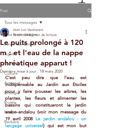
Post
Tous les messages
Jean-Luc Vautravers
Tous les messages
10 déc. 2008
2 min de lecture
Le puits prolongé à 120
Jardin aux Etoiles
m : et l'eau de la nappe
Agadir
phréatique apparut !
Tourisme
Dernière mise à jour :
18 mars 2020
Culture
C'est peu dire que l'eau est 
Artisanat
indispensable au Jardin aux Etoiles 
pour y faire pousser les arbres, les 
Ecologie
plantes, les fleurs et alimenter les 
Projets
bassins qui constitueront le jardin 
arabo-andalou (voir mon message du 
Nature
19 avril 2008 
Le jardin andalou : un 
Berbère
langage universel
) qui est mon but 