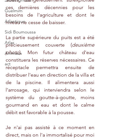
Jebel Ighoud
ces dernières décennies pour les 
Guelmim
besoins de l'agriculture et dont le 
Atlantique
niveau ne cesse de baisser. 
Sidi Boumoussa
La partie supérieure du puits est a été 
Atlas
précieusement couverte (
deuxième 
photo
). Mon futur château d'eau 
Animaux
constituera les réserves nécessaires. Ce 
act
réceptacle permettra ensuite de 
distribuer l'eau en direction de la villa et 
de la piscine. Il alimentera aussi 
l'arrosage, qui interviendra selon le 
système du goutte-à-goutte, moins 
gourmand en eau et dont le calme 
débit est favorable à la pousse.
Je n'ai pas assisté à ce moment en 
direct, mais on l'a immortalisé pour moi 