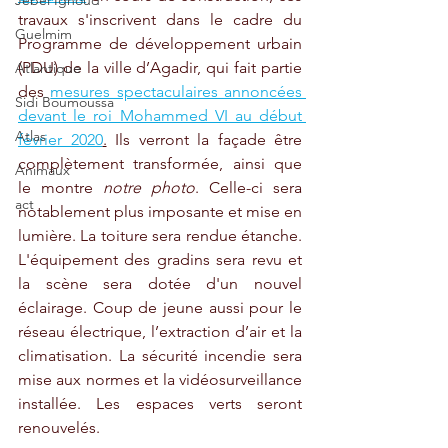
Jebel Ighoud
travaux s'inscrivent dans le cadre du 
Guelmim
Programme de développement urbain 
(PDU) de la ville d’Agadir, qui fait partie 
Atlantique
des 
mesures spectaculaires annoncées 
Sidi Boumoussa
devant le roi Mohammed VI au début 
Atlas
février 2020
.
 Ils verront la façade être 
complètement transformée, ainsi que 
Animaux
le montre 
notre photo
. Celle-ci sera 
act
notablement plus imposante et mise en 
lumière. La toiture sera rendue étanche. 
L'équipement des gradins sera revu et 
la scène sera dotée d'un nouvel 
éclairage. Coup de jeune aussi pour le 
réseau électrique, l’extraction d’air et la 
climatisation. La sécurité incendie sera 
mise aux normes et la vidéosurveillance 
installée. Les espaces verts seront 
renouvelés. 