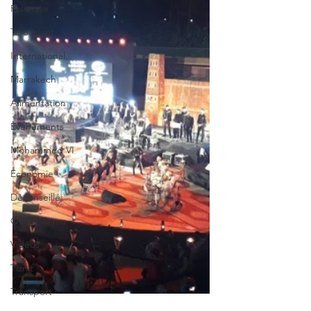
Politique
Taroudant
International
Marrakech
Alimentation
Evénements
Mohammed VI
Economie
Déconseillé
Ouled Teima
Vidéos
Tiznit
Transport