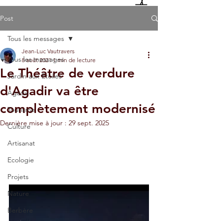
Post
Tous les messages
Jean-Luc Vautravers
Tous les messages
8 août 2021
1 min de lecture
Le Théâtre de verdure
Jardin aux Etoiles
d'Agadir va être
Agadir
complètement modernisé
Tourisme
Dernière mise à jour :
29 sept. 2025
Culture
Artisanat
Ecologie
Projets
Nature
Berbère