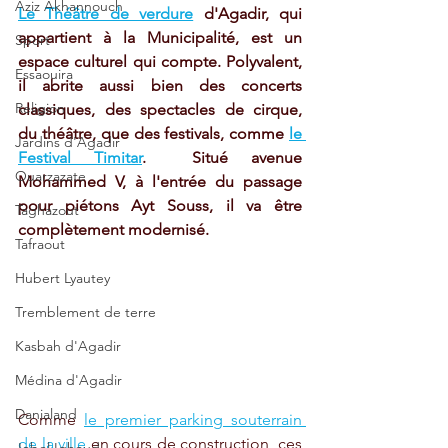
Aziz Akhannouch
Le Théâtre de verdure
d'Agadir, qui 
appartient à la Municipalité, est un 
Sport
espace culturel qui compte. Polyvalent, 
Essaouira
il abrite aussi bien des concerts 
Religion
classiques, des spectacles de cirque, 
du théâtre, que des festivals, comme 
le 
Jardins d'Agadir
Festival Timitar
.  Situé avenue 
Ouarzazate
Mohammed V, à l'entrée du passage 
pour piétons Ayt Souss, il va être 
Taghazout
complètement modernisé. 
Tafraout
Hubert Lyautey
Tremblement de terre
Kasbah d'Agadir
Médina d'Agadir
Danialand
Comme 
le premier parking souterrain 
de la ville
 en cours de construction, ces 