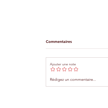
Commentaires
Ajouter une note
Téléphérique d'Agadir : une
Rédigez un commentaire...
expérience unique entre me
et montagne