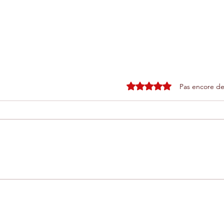
Noté 0 étoile sur 5.
Pas encore de
L'implantation du Suisse
Ext
r
Sika marque le décollage du
Dom
Parc industriel d'Ouled
qui
Teima
l'Af