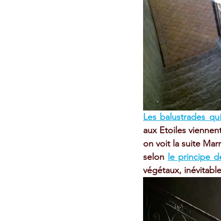
Les balustrades qu
aux Etoiles 
viennent
on voit la suite Mar
selon 
le principe d
végétaux, inévitable