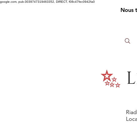
google.com, pub-3039747319463352, DIRECT, f08c47fec0942fa0
Nous 
L
Riad
Loca