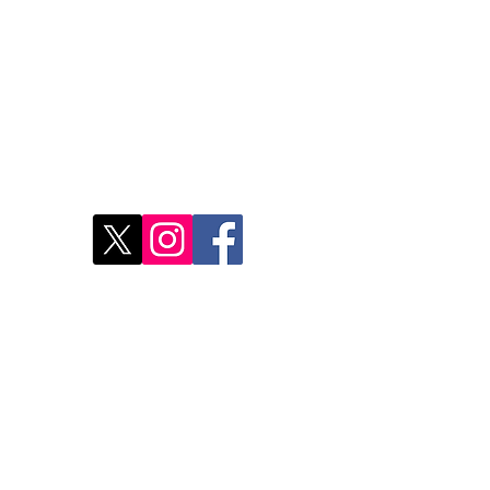
Restons connectés
Le r
d'Ag
res
Déco
Rest
Où a