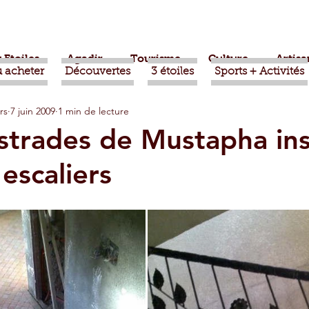
 Etoiles
Agadir
Tourisme
Culture
Artisa
 acheter
Découvertes
3 étoiles
Sports + Activités
rs
7 juin 2009
1 min de lecture
bère
Politique
Taroudant
International
strades de Mustapha ins
 escaliers
ts
Mohammed VI
Economie
Déconseillé
sport
Aziz Akhannouch
Sport
Essaouira
azate
Taghazout
Tafraout