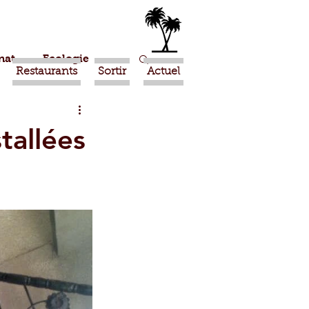
nat
Ecologie
Restaurants
Sortir
Actuel
Marrakech
tallées
Ouled Teima
Religion