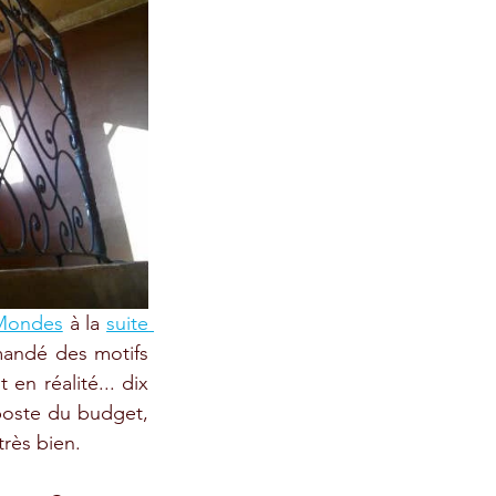
 Mondes
 à la 
suite 
mandé des motifs 
en réalité... dix 
poste du budget, 
très bien.