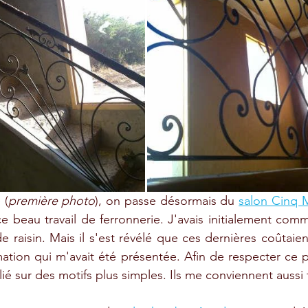
 (
première photo
), on passe désormais du 
salon Cinq
e beau travail de ferronnerie. J'avais initialement com
raisin. Mais il s'est révélé que ces dernières coûtaient 
imation qui m'avait été présentée. Afin de respecter ce 
ié sur des motifs plus simples. Ils me conviennent aussi 