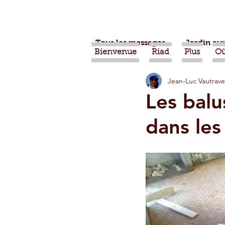
Tous les messages
Jardin aux
Bienvenue
Riad
Plus
Où
Jean-Luc Vautrave
Projets
Nature
Ber
Les balu
dans les
Alimentation
Evénemen
Vidéos
Tiznit
Tran
Jardins d'Agadir
Ouarz