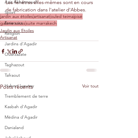
Aziz Akhannouch
Les fenêtres elles-mêmes sont en cours 
de fabrication dans l'atelier d'Abbes.
Sport
jardin aux étoiles
artisanat
ouled teima
pisé
Essaouira
galerie souss
suite marrakech
Jardin aux Etoiles
Religion
Artisanat
Jardins d'Agadir
Ouarzazate
Taghazout
Tafraout
Hubert Lyautey
Voir tout
Posts récents
Tremblement de terre
Kasbah d'Agadir
Médina d'Agadir
Danialand