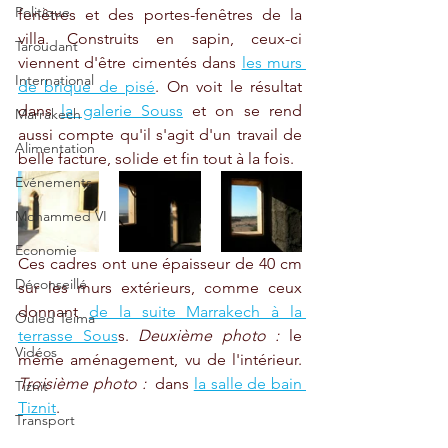
Politique
fenêtres et des portes-fenêtres de la 
villa. Construits en sapin, ceux-ci 
Taroudant
viennent d'être cimentés dans 
les murs 
International
de brique de pisé
. On voit le résultat 
dans 
la galerie Souss
 et on se rend 
Marrakech
aussi compte qu'il s'agit d'un travail de 
Alimentation
belle facture, solide et fin tout à la fois.
Evénements
Mohammed VI
Economie
Ces cadres ont une épaisseur de 40 cm 
Déconseillé
sur les murs extérieurs, comme ceux 
donnant 
de la suite Marrakech à la 
Ouled Teima
terrasse Sous
s. 
Deuxième photo :
 le 
Vidéos
même aménagement, vu de l'intérieur. 
Troisième photo : 
 dans 
la salle de bain 
Tiznit
Tiznit
. 
Transport