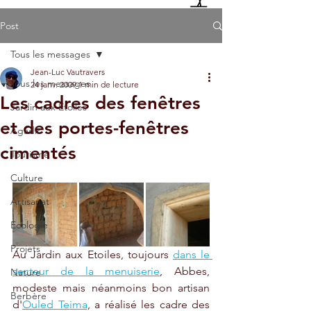
Post
Tous les messages
Jean-Luc Vautravers
Tous les messages
24 janv. 2009
1 min de lecture
Les cadres des fenêtres
Jardin aux Etoiles
et des portes-fenêtres
Agadir
cimentés
Tourisme
Culture
Artisanat
Ecologie
Projets
Au Jardin aux Etoiles, toujours 
dans le 
secteur de la menuiserie
, Abbes, 
Nature
modeste mais néanmoins bon artisan 
Berbère
d'
Ouled Teima
, a réalisé les cadre des 