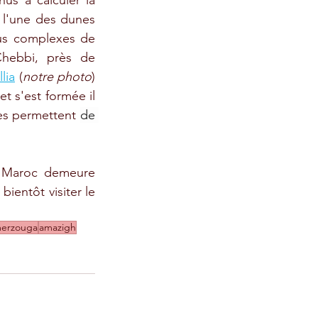
us à calculer la 
 l'une des dunes 
lus complexes de 
Chebbi, près de 
llia
 (
notre photo
) 
 s'est formée il 
es permettent 
de 
u Maroc demeure 
bientôt visiter le 
erzouga
amazigh