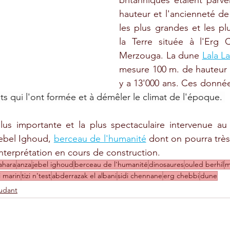
britanniques étaient parven
hauteur et l'ancienneté de
les plus grandes et les p
la Terre située à l'Erg 
Merzouga. La dune 
Lala La
mesure 100 m. de hauteur et
y a 13'000 ans. Ces donné
s qui l'ont formée et à démêler le climat de l'époque. 
lus importante et la plus spectaculaire intervenue a
Jebel Ighoud, 
berceau de l'humanité
 dont on pourra très 
nterprétation en cours de construction.
ahara
anza
jebel ighoud
berceau de l'humanité
dinosaures
ouled berhil
m
 marin
tizi n'test
abderrazak el albani
sidi chennane
erg chebbi
dune
udant