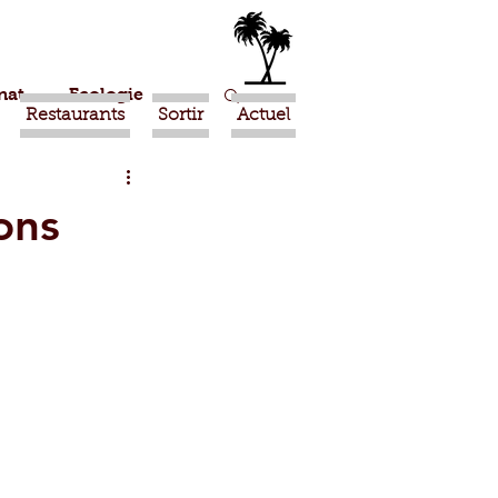
nat
Ecologie
Restaurants
Sortir
Actuel
Marrakech
ons
Ouled Teima
Religion