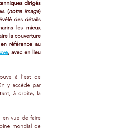
tanniques dirigés 
es (
notre image
) 
vélé des détails 
arins les mieux 
ire la couverture 
en référence au 
uve
, avec en lieu 
uve à l'est de 
). On y accède par 
ant, à droite, la 
 en vue de faire 
moine mondial de 