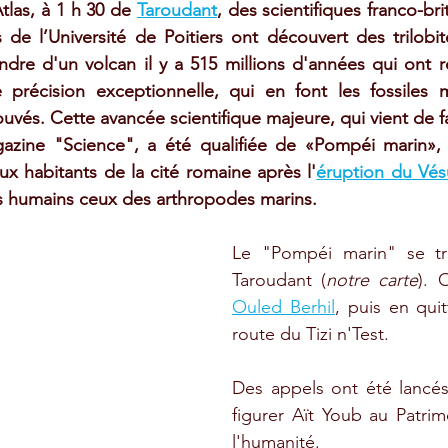
Atlas, à 1 h 30 de 
Taroudant
, des scientifiques franco-bri
de l’Université de Poitiers ont découvert des trilobit
endre d'un volcan il y a 515 millions d'années qui ont ré
précision exceptionnelle, qui en font les fossiles m
uvés. Cette avancée scientifique majeure, qui vient de fa
azine "Science", a été qualifiée de «Pompéi marin», 
aux habitants de la cité romaine après l'
éruption du Vés
es humains ceux des arthropodes marins.
Le "Pompéi marin" se tro
Taroudant (
notre carte
Ouled Berhil
, puis en quitt
route du Tizi n'Test. 
Des appels ont été lancés
figurer Aït Youb au Patri
l'humanité. 