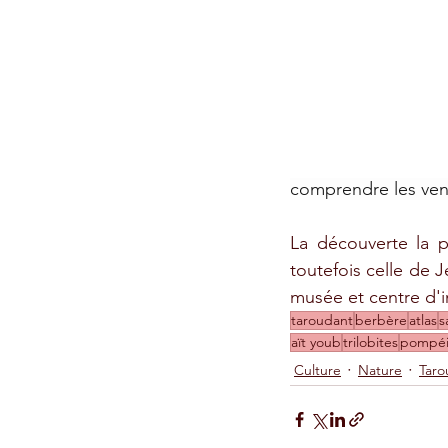
comprendre les vent
La découverte la p
toutefois celle de 
musée et centre d'i
taroudant
berbère
atlas
s
aït youb
trilobites
pompéi
Culture
Nature
Taro