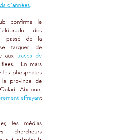
ards d'années
.
ub confirme le 
eldorado des 
e passé de la 
se targuer de 
e aux 
traces de 
ifiées.  En mars 
e les phosphates 
la province de 
Oulad Abdoun, 
èrement effrayan
t 
er, les médias 
 chercheurs 