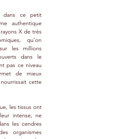
 dans ce petit 
me authentique 
 rayons X de très 
miques, qu'on 
ur les millions 
uverts dans le 
nt pas ce niveau 
ermet de mieux 
urrissait cette 
e, les tissus ont 
eur intense, ne 
dans les cendres 
des organismes 