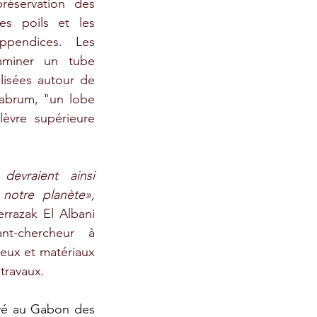
réservation des 
es poils et les 
pendices. Les 
aminer un tube 
lisées autour de 
abrum, "un lobe 
lèvre supérieure 
evraient ainsi 
s’ouvrir sur le passé de notre planète», 
rrazak El Albani 
nt-chercheur à 
ieux et matériaux 
 travaux. 
vé au Gabon des 