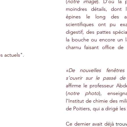
(
notre image
). D'où la p
moindres détails, dont l
épines le long des ap
scientifiques ont pu ex
digestif, des pattes spécia
la bouche ou encore un l
charnu faisant office de 
s actuels".
«De nouvelles fenêtres d
affirme
le professeur Abde
(
notre photo
), enseigna
l’Institut de chimie des mil
de Poitiers, qui a dirigé les
Ce dernier avait déjà 
trou