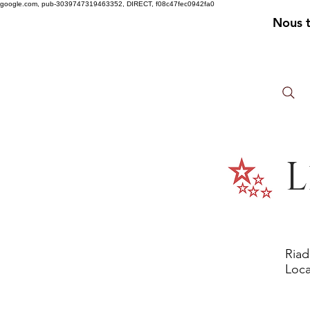
google.com, pub-3039747319463352, DIRECT, f08c47fec0942fa0
Nous 
L
Riad
Loca