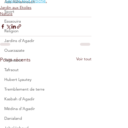
Saouda tout proche
.
Aziz Akhannouch
Jardin aux Etoiles
Sport
Nature
Essaouira
Religion
Jardins d'Agadir
Ouarzazate
Voir tout
Posts récents
Taghazout
Tafraout
Hubert Lyautey
Tremblement de terre
Kasbah d'Agadir
Médina d'Agadir
Danialand