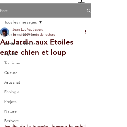
Post
Tous les messages
Jean-Luc Vautravers
Tous les messages
16 mai 2009
1 min de lecture
Au Jardin aux Etoiles
Jardin aux Etoiles
entre chien et loup
Agadir
Tourisme
Culture
Artisanat
Ecologie
Projets
Nature
Berbère
En fin de la journée, lorsque le soleil 