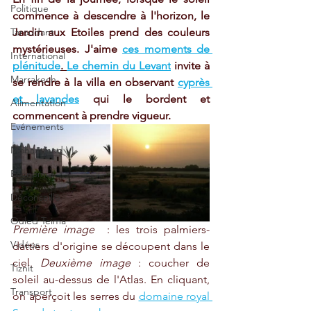
Politique
commence à descendre à l'horizon, le 
Jardin aux Etoiles prend des couleurs 
Taroudant
mystérieuses. J'aime 
ces moments de 
International
plénitude
. 
Le chemin du Levant
 invite à 
Marrakech
se rendre à la villa en observant 
cyprès 
et lavandes
 qui le bordent et 
Alimentation
commencent à prendre vigueur.
Evénements
Mohammed VI
Economie
Déconseillé
Ouled Teima
Première image
  : les trois palmiers-
Vidéos
dattiers d'origine se découpent dans le 
ciel. 
Deuxième image
 : coucher de 
Tiznit
soleil au-dessus de l'Atlas. En cliquant, 
Transport
on aperçoit les serres du 
domaine royal 