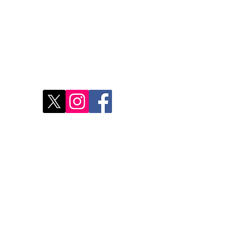
Restons connectés
Le r
d'Ag
res
Déco
Rest
Où a