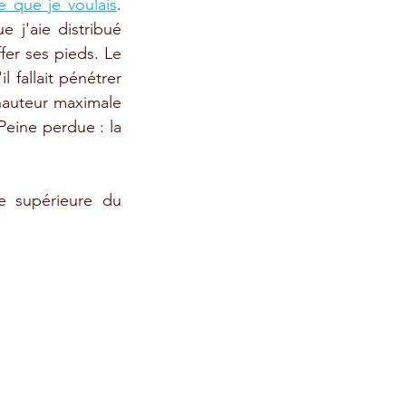
e que je voulais
. 
e j'aie distribué 
er ses pieds. Le 
fallait pénétrer 
hauteur maximale 
eine perdue : la 
e supérieure du 