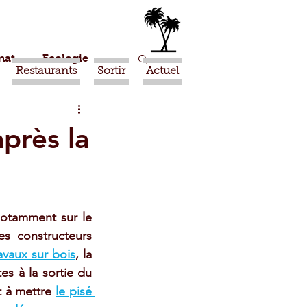
nat
Ecologie
Restaurants
Sortir
Actuel
Marrakech
près la
Ouled Teima
otamment sur le 
Religion
s constructeurs 
ravaux sur bois
, la 
es à la sortie du 
t à mettre 
le pisé 