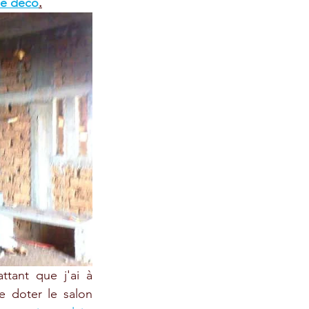
de déco
.
tant que j'ai à 
e doter le salon 