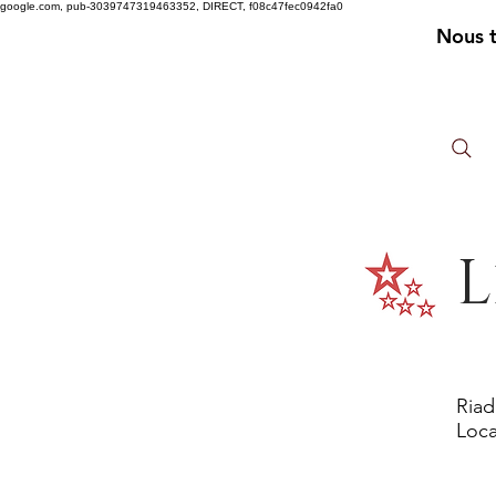
google.com, pub-3039747319463352, DIRECT, f08c47fec0942fa0
Nous 
L
Riad
Loca