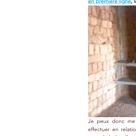
en première ligne
, 
Je peux donc me p
effectuer en relati