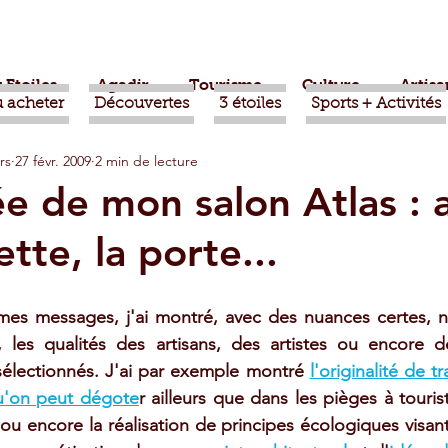
 Etoiles
Agadir
Tourisme
Culture
Artisa
 acheter
Découvertes
3 étoiles
Sports + Activités
rs
27 févr. 2009
2 min de lecture
bère
Politique
Taroudant
International
 de mon salon Atlas : a
tte, la porte...
ts
Mohammed VI
Economie
Déconseillé
mes messages, j'ai montré, avec des nuances certes, n
sport
Aziz Akhannouch
Sport
Essaouira
, les qualités des artisans, des artistes ou encore de
sélectionnés. J'ai par exemple montré 
l'originalité de t
qu'on peut dégote
r ailleurs que dans les pièges à tourist
azate
Taghazout
Tafraout
ou encore la réalisation de principes écologiques visan