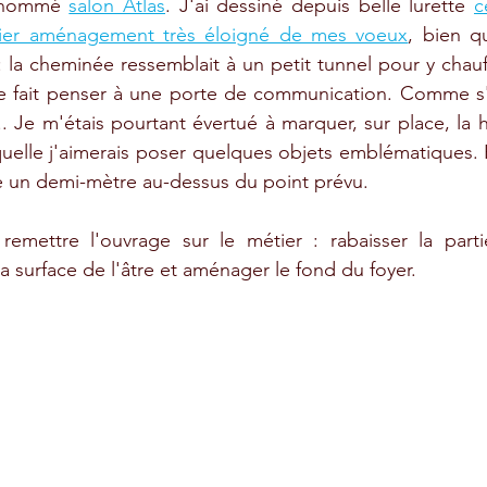
, nommé 
salon Atlas
. J'ai dessiné depuis belle lurette 
c
ier aménagement très éloigné de mes voeux
, bien qu
 la cheminée ressemblait à un petit tunnel pour y chauff
e fait penser à une porte de communication. Comme s'il 
.. Je m'étais pourtant évertué à marquer, sur place, la 
uelle j'aimerais poser quelques objets emblématiques. P
ve un demi-mètre au-dessus du point prévu.
emettre l'ouvrage sur le métier : rabaisser la parti
a surface de l'âtre et aménager le fond du foyer.