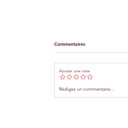
Commentaires
Ajouter une note
Téléphérique d'Agadir : une
Rédigez un commentaire...
expérience unique entre me
et montagne