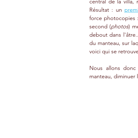
central de la villa
Résultat : un 
prem
force photocopies :
second (
photos
) m
debout dans l'âtre.
du manteau, sur laq
voici qui se retrou
Nous allons donc r
manteau, diminuer l