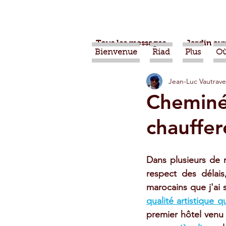
Tous les messages
Jardin aux
Bienvenue
Riad
Plus
Où
Jean-Luc Vautrave
Projets
Nature
Ber
Cheminée
chauffere
Alimentation
Evénemen
Dans plusieurs de 
Vidéos
Tiznit
Tran
respect des délais
marocains que j'ai 
qualité artistique 
Jardins d'Agadir
Ouarz
premier hôtel venu 