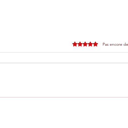
Noté 0 étoile sur 5.
Pas encore de
Extraordinaire nouveauté au
Les 
r
Domaine Limoune : le Safari
end
qui prend la forme de
: i
l'Afrique
de 