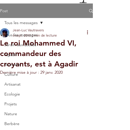
Post
Tous les messages
Jean-Luc Vautravers
Tous les messages
6 sept. 2010
2 min de lecture
Le roi Mohammed VI,
Jardin aux Etoiles
commandeur des
Agadir
croyants, est à Agadir
Tourisme
Dernière mise à jour :
29 janv. 2020
Culture
Artisanat
Ecologie
Projets
Nature
Berbère