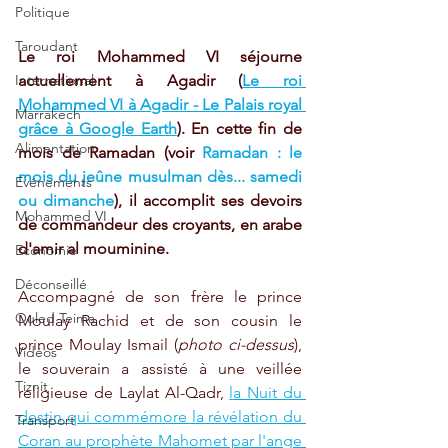
Politique
Taroudant
Le roi Mohammed VI séjourne 
actuellement à Agadir (
Le roi 
International
Mohammed VI à Agadir - Le Palais royal 
Marrakech
grâce à Google Earth
). En cette fin de 
Alimentation
mois de Ramadan (voir 
Ramadan : le 
mois du jeûne musulman dès... samedi 
Evénements
ou dimanche
), il accomplit ses devoirs 
Mohammed VI
de commandeur des croyants, en arabe 
d'amir al mouminine. 
Economie
Déconseillé
Accompagné de son frère le prince 
Ouled Teima
Moulay Rachid et de son cousin le 
prince Moulay Ismail (
photo ci-dessus
), 
Vidéos
le souverain a assisté à une veillée 
Tiznit
religieuse de Laylat Al-Qadr, 
la Nuit du 
destin qui commémore la révélation du 
Transport
Coran au prophète Mahomet par l'ange 