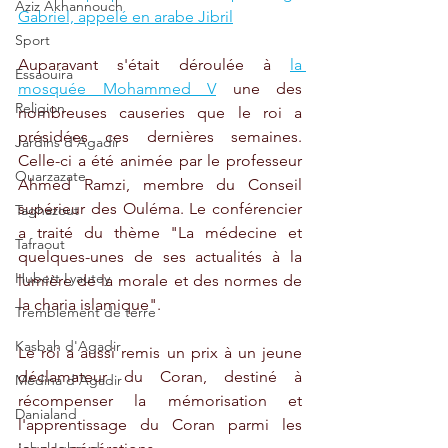
Aziz Akhannouch
Gabriel, appelé en arabe Jibril
Sport
Auparavant s'était déroulée à 
la 
Essaouira
mosquée Mohammed V
 une des 
Religion
nombreuses causeries que le roi a 
présidées ces dernières semaines. 
Jardins d'Agadir
Celle-ci a été animée par le professeur 
Ouarzazate
Ahmed Ramzi, membre du Conseil 
supérieur des Ouléma. Le conférencier 
Taghazout
a traité du thème "La médecine et 
Tafraout
quelques-unes de ses actualités à la 
Hubert Lyautey
lumière de la morale et des normes de 
la charia islamique".
Tremblement de terre
Kasbah d'Agadir
Le roi a aussi remis un prix à un jeune 
déclamateur du Coran, destiné à 
Médina d'Agadir
récompenser la mémorisation et 
Danialand
l'apprentissage du Coran parmi les 