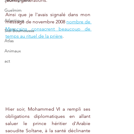
jeunes générations.
Jebel Ighoud
Guelmim
Ainsi que je l'avais signalé dans mon 
Atlantique
message de novembre 2008 
nombre de 
Marocains consacrent beaucoup de 
Sidi Boumoussa
temps au rituel de la prière
.  
Atlas
Animaux
act
Hier soir, Mohammed VI a rempli ses 
obligations diplomatiques en allant 
saluer le prince héritier d'Arabie 
saoudite Soltane, à la santé déclinante 