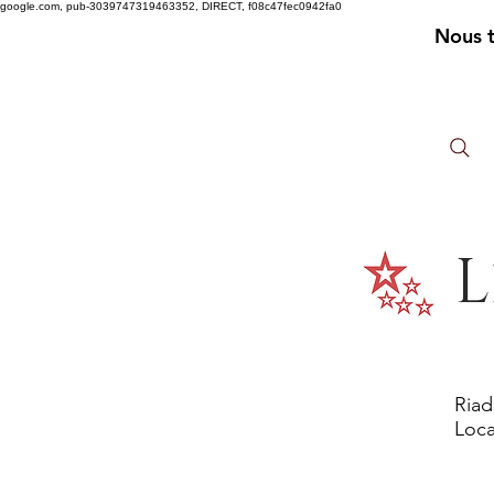
google.com, pub-3039747319463352, DIRECT, f08c47fec0942fa0
Nous 
L
Riad
Loca