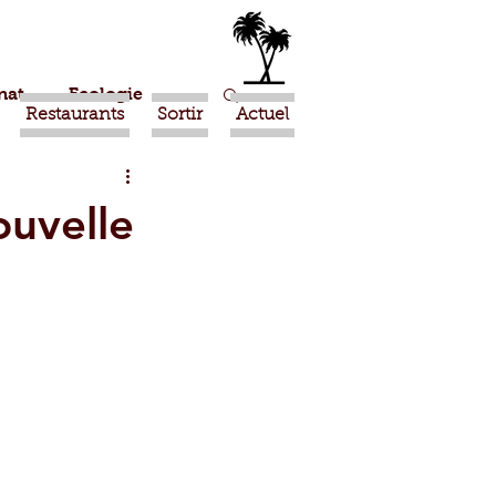
nat
Ecologie
Restaurants
Sortir
Actuel
Marrakech
uvelle
Ouled Teima
Religion