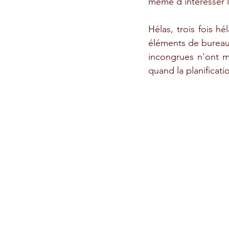
même d'intéresser le
Hélas, trois fois h
éléments de bureaux
incongrues n'ont ma
quand la planificatio