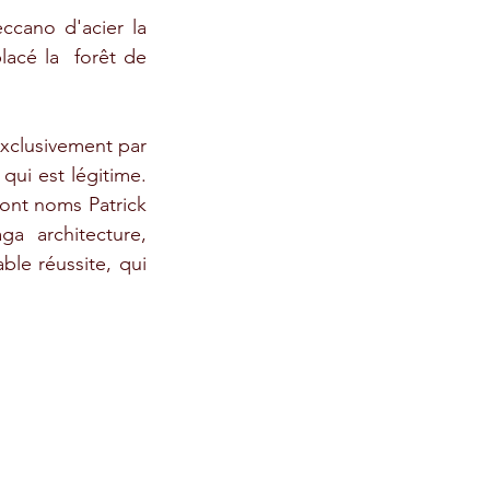
cano d'acier la 
acé la  forêt de 
xclusivement par 
ui est légitime. 
ont noms Patrick 
a architecture, 
le réussite, qui 