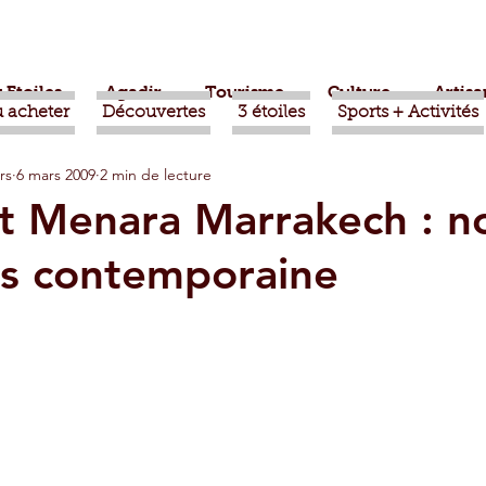
 Etoiles
Agadir
Tourisme
Culture
Artisa
 acheter
Découvertes
3 étoiles
Sports + Activités
rs
6 mars 2009
2 min de lecture
bère
Politique
Taroudant
International
t Menara Marrakech : no
ès contemporaine
ts
Mohammed VI
Economie
Déconseillé
sport
Aziz Akhannouch
Sport
Essaouira
azate
Taghazout
Tafraout