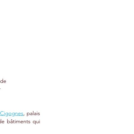
 de 
 
 Cigognes
, palais 
de bâtiments qui 