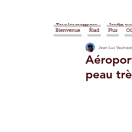
Tous les messages
Jardin aux
Bienvenue
Riad
Plus
Où
Jean-Luc Vautrave
Projets
Nature
Ber
Aéropor
peau tr
Alimentation
Evénemen
Vidéos
Tiznit
Tran
Jardins d'Agadir
Ouarz