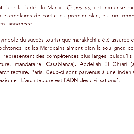
t faire la fierté du Maroc. 
Ci-dessus, 
cet immense mec
 exemplaires de cactus au premier plan, qui ont rempl
ment annoncée.
 symbole du succès touristique marakkchi a été assurée e
ochtones, et les Marocains aiment bien le souligner, ce q
x, représentent des compétences plus larges, puisqu'ils 
ture, mandataire, Casablanca), Abdellah El Ghrari (ag
rchitecture, Paris. Ceux-ci sont parvenus à une indéniab
l'axiome "L'architecture est l'ADN des civilisations".