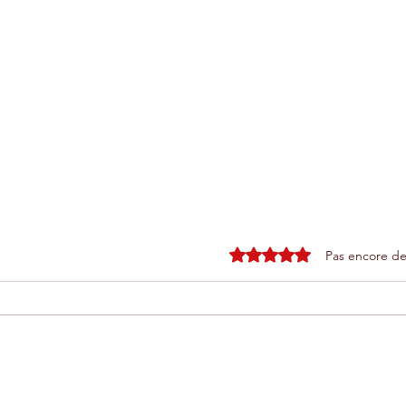
Noté 0 étoile sur 5.
Pas encore de
Téléphérique d'Agadir : une
Pou