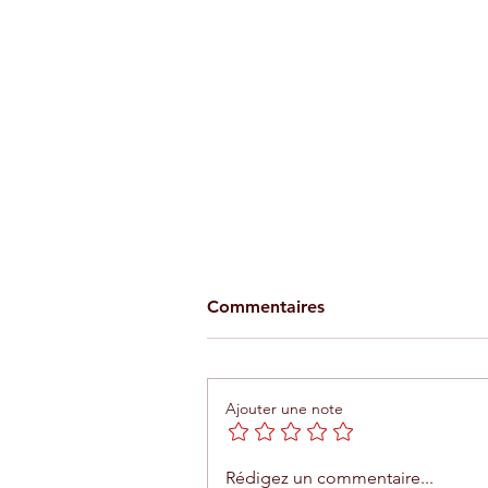
Commentaires
Ajouter une note
Agadir : le Trambus entrera
Rédigez un commentaire...