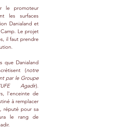
r le promoteur 
nt les surfaces 
ion Danialand et 
 Camp. Le projet 
, il faut prendre 
ution.
s que Danialand 
rétisent (
notre 
t par le Groupe 
'UFE Agadi
r). 
 l'enceinte de 
tiné à remplacer 
, réputé pour sa 
ra le rang de 
adir.