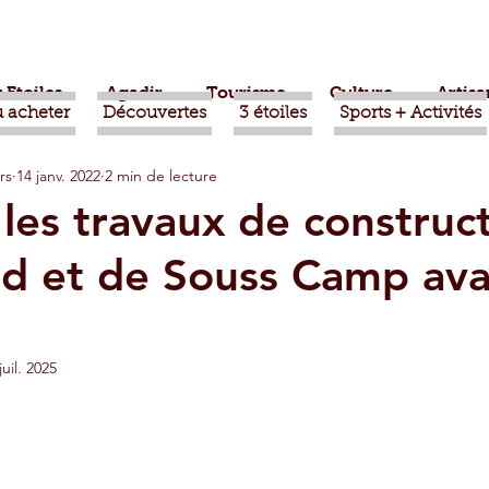
 Etoiles
Agadir
Tourisme
Culture
Artisa
 acheter
Découvertes
3 étoiles
Sports + Activités
rs
14 janv. 2022
2 min de lecture
bère
Politique
Taroudant
International
 les travaux de construc
nd et de Souss Camp av
ts
Mohammed VI
Economie
Déconseillé
sport
Aziz Akhannouch
Sport
Essaouira
juil. 2025
azate
Taghazout
Tafraout