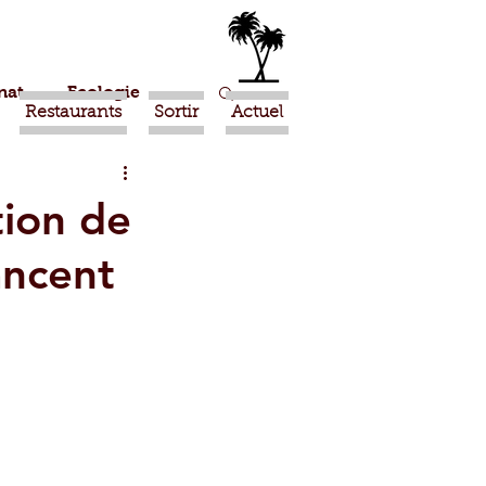
nat
Ecologie
Restaurants
Sortir
Actuel
Marrakech
tion de
ancent
Ouled Teima
Religion