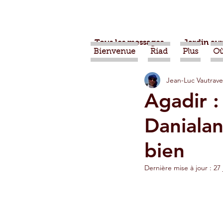
Tous les messages
Jardin aux
Bienvenue
Riad
Plus
Où
Jean-Luc Vautrave
Projets
Nature
Ber
Agadir :
Daniala
Alimentation
Evénemen
bien
Vidéos
Tiznit
Tran
Dernière mise à jour :
27 
Jardins d'Agadir
Ouarz