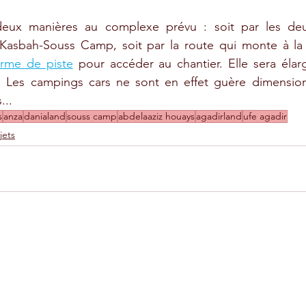
ux manières au complexe prévu : soit par les deu
-Kasbah-Souss Camp, soit par la route qui monte à la K
orme de piste
 pour accéder au chantier. Elle sera élar
 Les campings cars ne sont en effet guère dimension
... 
s
anza
danialand
souss camp
abdelaaziz houays
agadirland
ufe agadir
jets