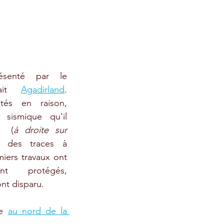
ésenté par le 
ait 
Agadirland
. 
tés en raison, 
 sismique qu'il 
  (
à droite sur 
é des traces à 
iers travaux ont 
t protégés, 
nt disparu. 
e 
au nord de la 