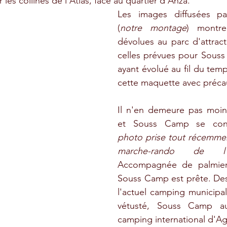
r les collines de l'Atlas, face au quartier d'Anza. 
Les images diffusées pa
(
notre montage
) montre
dévolues au parc d'attract
celles prévues pour Souss
ayant évolué au fil du temps
cette maquette avec préca
Il n'en demeure pas moin
et Souss Camp se conc
photo prise tout récemmen
marche-rando de l
Accompagnée de palmiers,
Souss Camp est prête. Des
l'actuel camping municipal
vétusté, Souss Camp au
camping international d'Ag