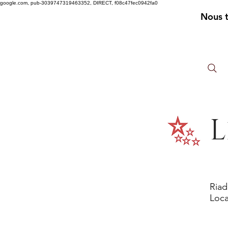
google.com, pub-3039747319463352, DIRECT, f08c47fec0942fa0
Nous 
L
Riad
Loca