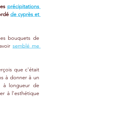
des 
précipitations 
ordé 
de cyprès et 
les bouquets de 
avoir 
semblé me 
çois que c'était 
s à donner à un 
s à longueur de 
r à l'esthétique 