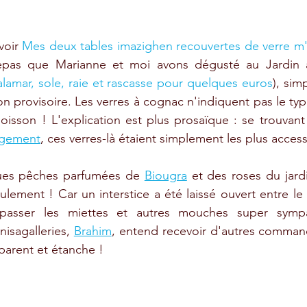
voir 
Mes deux tables imazighen recouvertes de verre m'o
repas que Marianne et moi avons dégusté au Jardin a
alamar, sole, raie et rascasse pour quelques euros
), sim
ion provisoire. Les verres à cognac n'indiquent pas le ty
isson ! L'explication est plus prosaïque : se trouvan
agement
, ces verres-là étaient simplement les plus access
ues pêches parfumées de 
Biougra
 et des roses du jardin
ulement ! Car un interstice a été laissé ouvert entre le 
t passer les miettes et autres mouches super sympath
isagalleries, 
Brahim
, entend recevoir d'autres commandes
sparent et étanche !