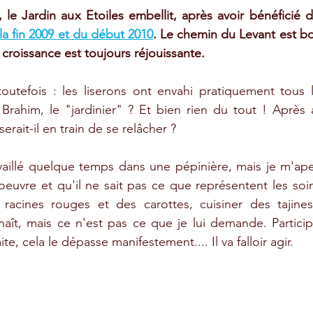
le Jardin aux Etoiles embellit, après avoir bénéficié 
la fin 2009 et du début 2010
. Le chemin du Levant est b
 croissance est toujours réjouissante. 
toutefois : les liserons ont envahi pratiquement tous 
 Brahim, le "jardinier" ? Et bien rien du tout ! Après 
 serait-il en train de se relâcher ? 
vaillé quelque temps dans une pépinière, mais je m'aper
uvre et qu'il ne sait pas ce que représentent les soin
s racines rouges et des carottes, cuisiner des tajine
aît, mais ce n'est pas ce que je lui demande. Participe
ite, cela le dépasse manifestement.... Il va falloir agir.