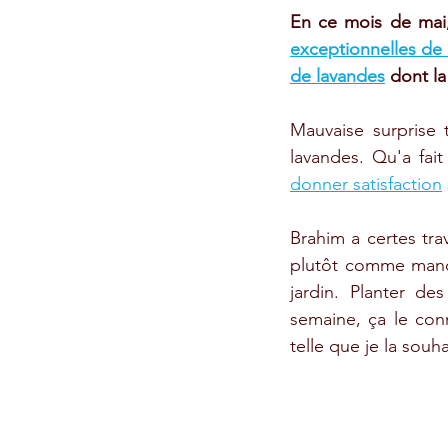
En ce mois de mai, 
exceptionnelles de 
de lavandes
 dont la
Mauvaise surprise 
lavandes. Qu'a fait
donner satisfaction
Brahim a certes tra
plutôt comme manoe
jardin. Planter de
semaine, ça le conn
telle que je la souha