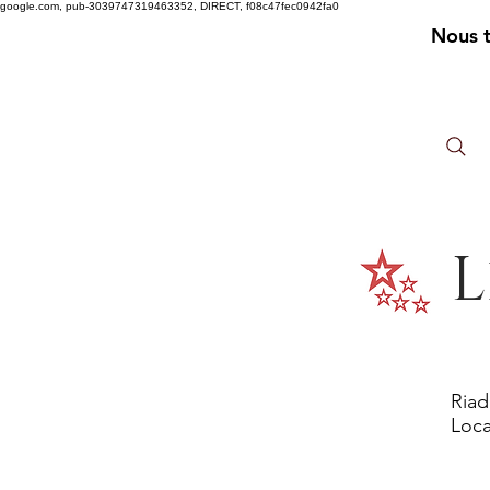
google.com, pub-3039747319463352, DIRECT, f08c47fec0942fa0
Nous 
L
Riad
Loca