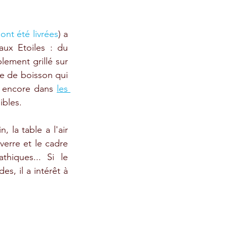
nt été livrées
) a 
ux Etoiles : du 
plement grillé sur 
pe de boisson qui 
t encore dans 
les 
ibles. 
, la table a l'air 
verre et le cadre 
iques... Si le  
, il a intérêt à 