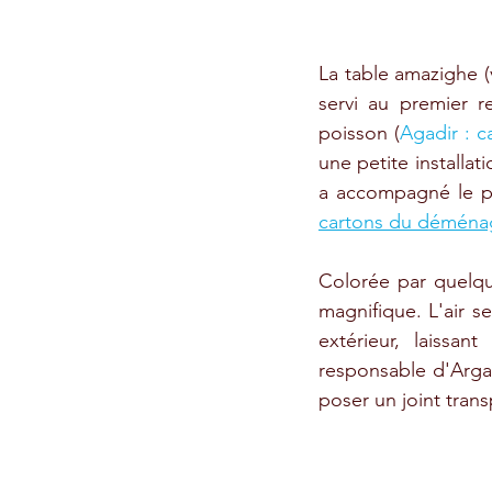
La table amazighe (
servi au premier 
poisson (
Agadir : c
une petite installat
a accompagné le po
cartons du démén
Colorée par quelq
magnifique. L'air se
extérieur, laissan
responsable d'Argan
poser un joint tran