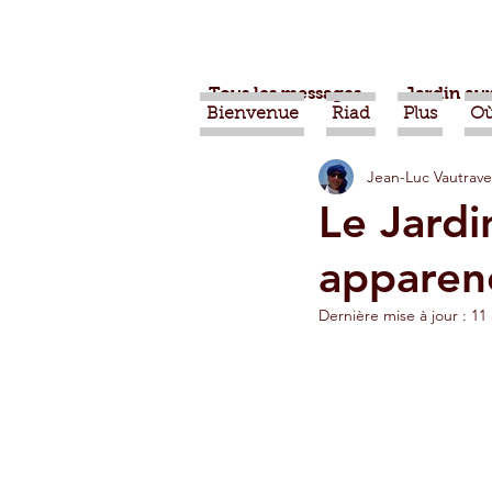
Tous les messages
Jardin aux
Bienvenue
Riad
Plus
Où
Jean-Luc Vautrave
Projets
Nature
Ber
Le Jardi
apparenc
Alimentation
Evénemen
Dernière mise à jour :
11 
Vidéos
Tiznit
Tran
Jardins d'Agadir
Ouarz