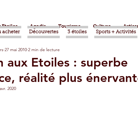
 Etoiles
Agadir
Tourisme
Culture
Artisa
 acheter
Découvertes
3 étoiles
Sports + Activités
rs
27 mai 2010
2 min de lecture
bère
Politique
Taroudant
International
n aux Etoiles : superbe
e, réalité plus énervan
ts
Mohammed VI
Economie
Déconseillé
avr. 2020
sport
Aziz Akhannouch
Sport
Essaouira
azate
Taghazout
Tafraout