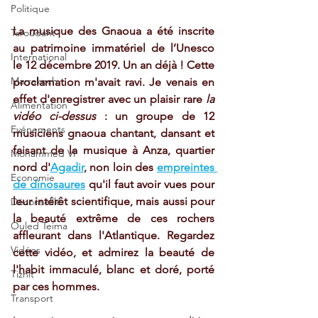
Politique
La musique des Gnaoua a été inscrite 
Taroudant
au patrimoine immatériel de l’Unesco 
International
le 12 décembre 2019. Un an déjà ! Cette 
Marrakech
proclamation m'avait ravi. Je venais en 
effet d'enregistrer avec un plaisir rare 
la 
Alimentation
vidéo ci-dessus
 : un groupe de 12 
Evénements
musiciens gnaoua chantant, dansant et 
faisant de la musique à Anza, quartier 
Mohammed VI
nord d'
Agadir
, non loin des 
empreintes 
Economie
de dinosaures
 qu'il faut avoir vues pour 
leur intérêt scientifique, mais aussi pour 
Déconseillé
la beauté extrême de ces rochers 
Ouled Teima
affleurant dans l'Atlantique. Regardez 
Vidéos
cette vidéo, et admirez la beauté de 
l'habit immaculé, blanc et doré, porté 
Tiznit
par ces hommes.
Transport