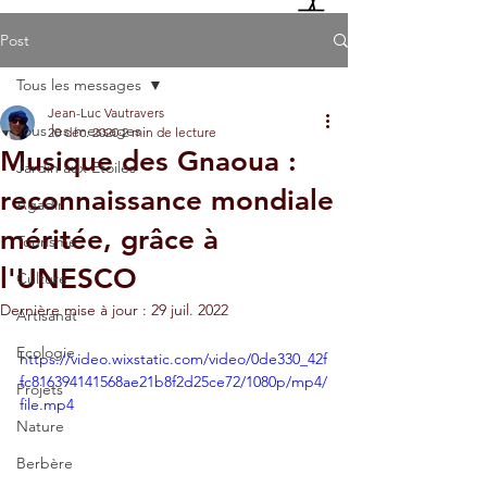
Post
Tous les messages
Jean-Luc Vautravers
Tous les messages
20 déc. 2020
2 min de lecture
Musique des Gnaoua :
Jardin aux Etoiles
reconnaissance mondiale
Agadir
méritée, grâce à
Tourisme
l'UNESCO
Culture
Dernière mise à jour :
29 juil. 2022
Artisanat
Ecologie
https://video.wixstatic.com/video/0de330_42f
fc816394141568ae21b8f2d25ce72/1080p/mp4/
Projets
file.mp4
Nature
Berbère