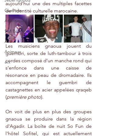
Jebel Ighoud
aujourd’hui une des multiples facettes 
Guelmim
de l’identité culturelle marocaine.
Atlantique
Sidi Boumoussa
Atlas
Les musiciens gnaoua jouent du 
Animaux
guembri, sorte de luth-tambour à trois 
cordes composé d’un manche rond qui 
act
s’enfonce dans une caisse de 
résonance en peau de dromadaire. Ils 
accompagnent le guembri de 
castagnettes en acier appelées qraqeb 
(
première photo
).
On voit de plus en plus des groupes 
gnaoua se produire dans la région 
d'Agadir. La boîte de nuit So Fun de 
l'hôtel Sofitel, qui est actuellement 