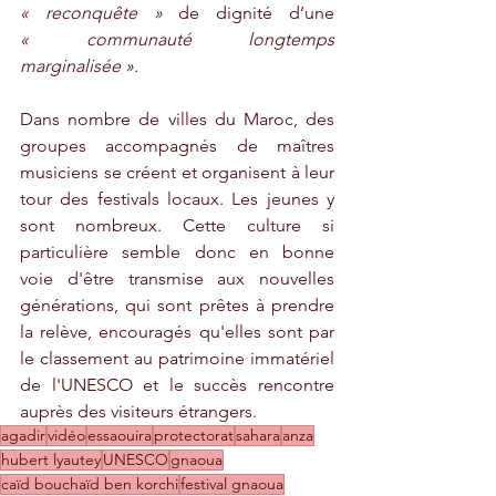
« reconquête »
 de dignité d’une 
« communauté longtemps 
marginalisée ».
Dans nombre de villes du Maroc, des 
groupes accompagnés de maîtres 
musiciens se créent et organisent à leur 
tour des festivals locaux. Les jeunes y 
sont nombreux. Cette culture si 
particulière semble donc en bonne 
voie d'être transmise aux nouvelles 
générations, qui sont prêtes à prendre 
la relève, encouragés qu'elles sont par 
le classement au patrimoine immatériel 
de l'UNESCO et le succès rencontre 
auprès des visiteurs étrangers.
agadir
vidéo
essaouira
protectorat
sahara
anza
hubert lyautey
UNESCO
gnaoua
caïd bouchaïd ben korchi
festival gnaoua