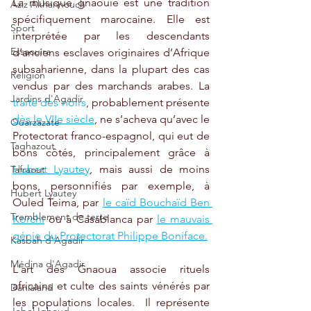
La musique gnaouie est une tradition 
Aziz Akhannouch
spécifiquement marocaine. Elle est 
Sport
interprétée par les descendants 
Essaouira
d’anciens esclaves originaires d’Afrique 
subsaharienne, dans la plupart des cas 
Religion
vendus par des marchands arabes. La 
Jardins d'Agadir
traite des noirs
, probablement présente 
dès le VIIe siècle
, ne s’acheva qu’avec le 
Ouarzazate
Protectorat franco-espagnol, qui eut de 
Taghazout
bons côtés, principalement grâce à 
Hubert Lyautey
, mais aussi de moins 
Tafraout
bons, personnifiés par exemple, à 
Hubert Lyautey
Ouled Teima, par 
le caïd Bouchaïd Ben 
Tremblement de terre
Korchi
 ou à Casablanca par 
le mauvais 
génie du Protectorat Philippe Boniface.
Kasbah d'Agadir
Médina d'Agadir
L'art des Gnaoua associe rituels 
africains et culte des saints vénérés par 
Danialand
les populations locales.  Il représente 