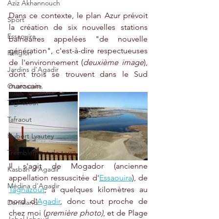
Aziz Akhannouch
Dans ce contexte, le plan Azur prévoit 
Sport
la création de six nouvelles stations 
Essaouira
balnéaires appelées "de nouvelle 
génération", c'est-à-dire respectueuses 
Religion
de l'environnement (
deuxième image
), 
Jardins d'Agadir
dont trois se trouvent dans le Sud 
marocain.
Ouarzazate
Taghazout
Tafraout
Hubert Lyautey
Tremblement de terre
Il s'agit de Mogador (ancienne 
Kasbah d'Agadir
appellation ressuscitée d'
Essaouira
), de 
Médina d'Agadir
Taghazout
, à quelques kilomètres au 
nord d'
Agadir
, donc tout proche de 
Danialand
chez moi (
première photo)
, et de Plage 