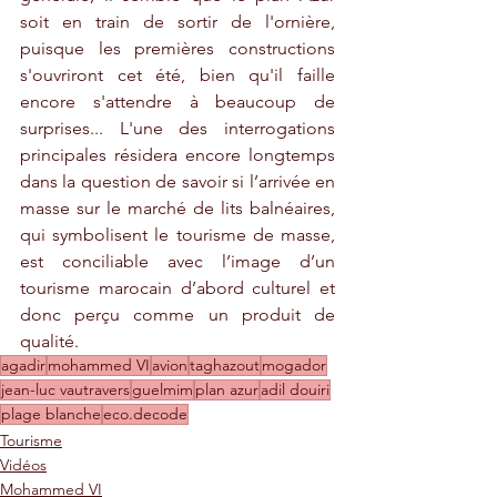
soit en train de sortir de l'ornière, 
puisque les premières constructions 
s'ouvriront cet été, bien qu'il faille 
encore s'attendre à beaucoup de 
surprises... L'une des interrogations 
principales résidera encore longtemps 
dans la question de savoir si l’arrivée en 
masse sur le marché de lits balnéaires, 
qui symbolisent le tourisme de masse, 
est conciliable avec l’image d’un 
tourisme marocain d’abord culturel et 
donc perçu comme un produit de 
qualité.
agadir
mohammed VI
avion
taghazout
mogador
jean-luc vautravers
guelmim
plan azur
adil douiri
plage blanche
eco.decode
Tourisme
Vidéos
Mohammed VI