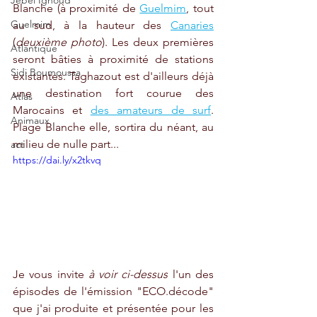
Jebel Ighoud
Blanche (à proximité de 
Guelmim
, tout 
Guelmim
au sud, à la hauteur des 
Canaries
(
deuxième photo
). Les deux premières 
Atlantique
seront bâties à proximité de stations 
Sidi Boumoussa
existantes. Taghazout est d'ailleurs déjà 
une destination fort courue des 
Atlas
Marocains et 
des amateurs de surf
. 
Animaux
Plage Blanche elle, sortira du néant, au 
milieu de nulle part...
act
https://dai.ly/x2tkvq
Je vous invite 
à voir ci-dessus
 l'un des 
épisodes de l'émission "ECO.décode" 
que j'ai produite et présentée pour les 