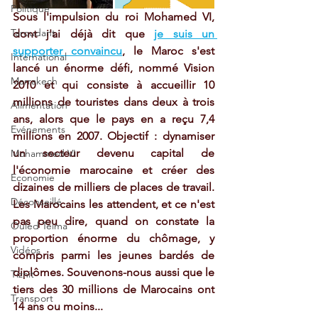
Politique
Sous l'impulsion du roi Mohamed VI, 
Taroudant
dont j'ai déjà dit que 
je suis un 
supporter convaincu
, le Maroc s'est 
International
lancé un énorme défi, nommé Vision 
Marrakech
2010 et qui consiste à accueillir 10 
millions de touristes dans deux à trois 
Alimentation
ans, alors que le pays en a reçu 7,4 
Evénements
millions en 2007. Objectif : dynamiser 
un secteur devenu capital de 
Mohammed VI
l'économie marocaine et créer des 
Economie
dizaines de milliers de places de travail. 
Déconseillé
Les Marocains les attendent, et ce n'est 
pas peu dire, quand on constate la 
Ouled Teima
proportion énorme du chômage, y 
Vidéos
compris parmi les jeunes bardés de 
diplômes. Souvenons-nous aussi que le 
Tiznit
tiers des 30 millions de Marocains ont 
Transport
14 ans ou moins...