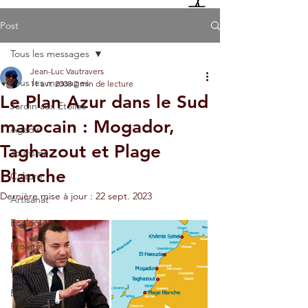
Post
Tous les messages
Jean-Luc Vautravers
Tous les messages
11 avr. 2008
2 min de lecture
Le Plan Azur dans le Sud
Jardin aux Etoiles
marocain : Mogador,
Agadir
Taghazout et Plage
Tourisme
Blanche
Culture
Dernière mise à jour :
22 sept. 2023
Artisanat
Ecologie
Projets
Nature
Berbère